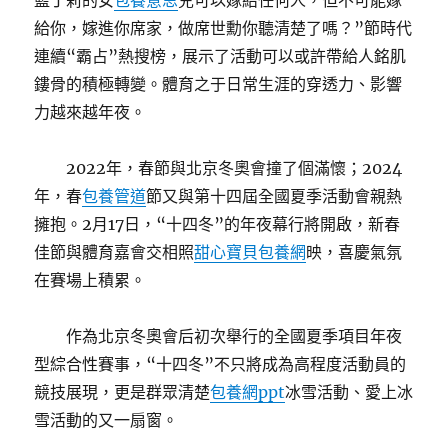
藍丁莉的女
包養意思
兒可以嫁給任何人，但不可能嫁
給你，嫁進你席家，做席世勳你聽清楚了嗎？”節時代
連續“霸占”熱搜榜，展示了活動可以或許帶給人銘肌
鏤骨的積極轉變。體育之于日常生涯的穿透力、影響
力越來越年夜。
2022年，春節與北京冬奧會撞了個滿懷；2024
年，春
包養管道
節又與第十四屆全國夏季活動會親熱
擁抱。2月17日，“十四冬”的年夜幕行將開啟，新春
佳節與體育嘉會交相照
甜心寶貝包養網
映，喜慶氣氛
在賽場上積累。
作為北京冬奧會后初次舉行的全國夏季項目年夜
型綜合性賽事，“十四冬”不只將成為高程度活動員的
競技展現，更是群眾清楚
包養網ppt
冰雪活動、愛上冰
雪活動的又一扇窗。