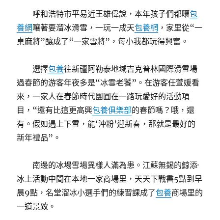
呼和浩特市平易近王雄偉說，本年孩子們都嚷
包
養網
嚷著要溜冰滑雪，一玩一成天
包養網
，家里從“一
桌麻將”釀成了“一家雪將”，每小我都玩得興奮。
選擇
包養
往新疆阿勒泰地域吉克普林國際滑雪場
過春節的游客年夜多是“冰雪老饕”。在游客任萱媛看
來，一家人在春節時代團圓在一路玩愛好的活動項
目，“還有比這更高興
包養俱樂部
的春節嗎？哦，還
有。假如遇上下雪，能‘沖粉’迎新春，那就是最好的
新年禮品”。
南邊的冰場雪場異樣人滿為患。江蘇無錫的鯨添·
冰上活動中間在本地一家商場里，天天下戰書5點到早
晨9點，名堂溜冰小選手們的練習課成了
包養
商場里的
一道景致。