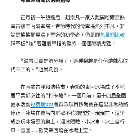
冰雪趣增加快活新選擇
正月初一午飯過后，趙樂凡一家人離開哈爾濱熱
雪古跡室內滑雪場。春節時代的滑雪場熱烈不凡，非
論是搖搖擺晃滑下雪道的初學者，仍是腳
包養網比較
踩單板“炫”著難度舉措的健將，個個龍精虎猛。
“滑雪其實是過分癮了，這種樂趣是任何游戲都取
代不了的。”趙樂凡說。
在內蒙古呼和浩特市，春節的東河冰場成了本地
居平易近必往的“打卡地”。一個月前，第十四屆全國
夏季活動
包養網ppt
會群眾項目標競賽在這里非常熱絡
停止，冰場在賽后向群眾不花錢開放。現現在，這里
成為玩冰嬉雪的樂土，溜冰體驗、小冰車、冰上自行
車、雪圈……歡笑聲回蕩在冰場上空。