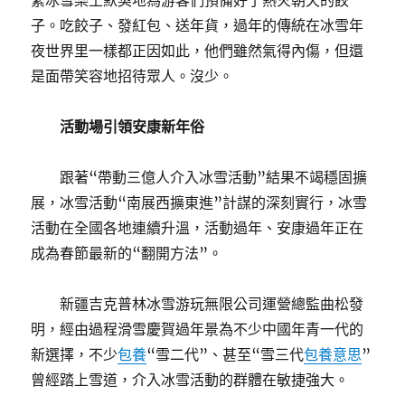
繁冰雪樂土默契地為游客們預備好了熱火朝天的餃
子。吃餃子、發紅包、送年貨，過年的傳統在冰雪年
夜世界里一樣都正因如此，他們雖然氣得內傷，但還
是面帶笑容地招待眾人。沒少。
活動場引領安康新年俗
跟著“帶動三億人介入冰雪活動”結果不竭穩固擴
展，冰雪活動“南展西擴東進”計謀的深刻實行，冰雪
活動在全國各地連續升溫，活動過年、安康過年正在
成為春節最新的“翻開方法”。
新疆吉克普林冰雪游玩無限公司運營總監曲松發
明，經由過程滑雪慶賀過年景為不少中國年青一代的
新選擇，不少
包養
“雪二代”、甚至“雪三代
包養意思
”
曾經踏上雪道，介入冰雪活動的群體在敏捷強大。