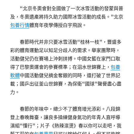
“北京冬奧會對全國做了一次冰雪活動的發蒙與普
及，冬奧遺產將持久助力國際冰雪活動的成長。”北京
包養行情
體育年夜學傳授白宇飛說。
春節時代并非只要冰雪活動“桂林一枝”，豐盛多
彩的體育運動足以知足分歧人的需求。舉家團聚時，
活動健兒仍在賽場上沖刺拼搏。中國女籃在家門口取
得了巴黎奧運會的參賽標準；在泅水世錦賽上，
包養
軟體
中國活動健兒摘金奪銀的同時，還打破了世界記
載；國乒出征釜山世錦賽，為保衛“國球”聲譽盡心盡
力。
春節的年味中，總少不了體育增光添彩。八段錦
登上春晚舞臺，讓良多操練健身氣功的年青人直呼導
演組“懂行”；片子《熱辣滾燙》春以你可以走吧，我