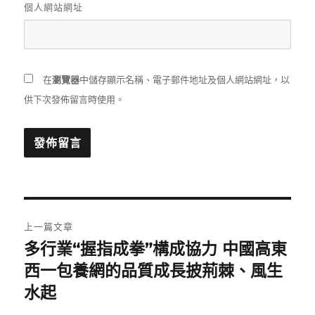
個人網站網址
在
瀏覽器
中儲存顯示名稱、電子郵件地址及個人網站網址，以
供下次發佈留言時使用。
文
上一篇文章
章
多行業“握指成拳”構成協力 中國高東
上
一
西一包養網的品質成長披荊棘、風生
導
篇
水起
覽
文