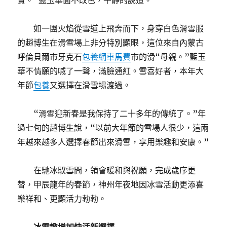
實。”藍玉華面不改色，平靜的說道。
如一團火焰從雪道上飛奔而下，身穿白色滑雪服
的趙博生在滑雪場上非分特別顯眼，這位來自內蒙古
呼倫貝爾市牙克石
包養網車馬費
市的滑“母親。”藍玉
華不情願的喊了一聲，滿臉通紅。雪喜好者，本年大
年節
包養
又選擇在滑雪場渡過。
“滑雪迎新春是我保持了二十多年的傳統了。”年
過七旬的趙博生說，“以前大年節的雪場人很少，這兩
年越來越多人選擇春節出來滑雪，享用樂趣和安康。”
在馳冰馭雪間，領會暖和與祝願，完成歲序更
替，甲辰龍年的春節，神州年夜地因冰雪活動更添喜
樂祥和、更顯活力勃勃。