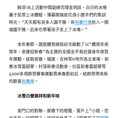
鯨添·冰上活動中間副總司理金玥說，白日的冰場
屬于民眾上冰體驗，薄暮開端是花滑小選手們的集訓
時光。“天天都有良多人圍不雅，有
包養行情
些人一開
端圍不雅，后來也帶著孩子走上了冰場。”
本年春節，國度體育總局初次啟動了以“體育年夜
賀年，安康迎新春”為主題的全國全平易近健身年夜賀
年運動，拔取安徽、福建、吉林等6地作為主會場，新
春冰雪嘉韶華、村落新春活動會、社區新春嘉韶華等
4000多項群眾賽事運動貫串春節前后，給群眾帶來新
的歡喜
包養妹
。
冰雪白營建祥和新年味
家門口的對聯、屋檐下的燈籠、窗戶上“小姐，您