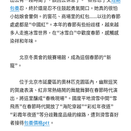
出去有一段時間了，該回去休息了。”蔡修忍了又
短期
包養
忍，終於還是忍不住鼓起勇氣開口。她真的很怕
小姑娘會暈倒。的窗花、商場里的紅包……以往的春節
處處都是“中國紅”。本年的春節有些紛歧樣，越來越
多人走進冰雪世界，在“冰雪白”中歡度春節，感觸感
染祥和年味。
北京冬奧會的競賽場館，成為這個春節的“新
寵”。
位于北京市延慶區的奧林匹克園區內，幽默逗笑
的賀歲表演、紅非常熱絡鬧的舞龍舞獅在春節時代演
出，將這里釀成“春晚現場”。國度平地滑雪中間“雪
飛燕”在春節時代開放了“海陀穿越”“彩虹年夜道”
“彩霞年夜道”等分歧難度品級的線路，遭到滑雪喜好
者接待
包養價格ptt
。