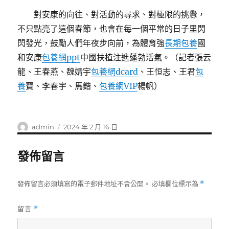
對安康的向往、對活動的尋求、對極限的挑釁，
不只點亮了這個春節，也會在每一個平常的日子里閃
閃發光，鼓勵人們年夜步向前，為體育強
長期包養
國
和安康
包養網ppt
中國扶植注進蓬勃活氣。（記者張云
龍、王春燕、魏婧宇
包養網dcard
、王恒志、王君
包
養
寶、李春宇、馬鍇、
包養網VIP
楊帆）
作
發
admin
2024 年 2 月 16 日
者
佈
日
發佈留言
期:
發佈留言必須填寫的電子郵件地址不會公開。
必填欄位標示為
*
留言
*