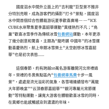
國度泅水中間外立面上的“吉利龍”巨型景不雅非
分特別亮眼，成為游客們的攝影“打卡”景點，國度泅
水中間首個綜合性體裁游玩夏季歡喜廣場——“ICE
CUBE水岸聚集夏季嘉韶華運動”異樣熱烈不凡；“鳥
巢”歡喜冰雪季作為傳統冰雪
包養網站
運動，本年更添
了幾分創意和驚喜，主題為“龍咚鏘 中國年”的冰雪運
動喜慶熱烈，航上帝題冰雪樂土“太空創想冰雪嘉韶
華”也是初次表態……
這個春節，約有跨越10萬名游客離開河北崇禮過
年。崇禮的冬奧焦點區內“
包養網車馬費
十步一風
景”，處處是流光溢彩的氣象，各雪場連續發布“萬龍
大年節晚宴”“云頂春節嘉韶華”“銀河專屬元宵節運
動”等特點運動，讓寬大游客在體驗歡喜冰雪的同時，
在異鄉也能感觸感染到濃濃的年味。