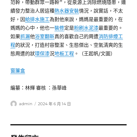
范幹，帶動群眾一路幹”，從泉源上消除燃燒隱患，連
續發力整治人居這種
熱水器安裝
情況，說實話，不太
好，因
給排水施工
為對他來說，媽媽是最重要的，在
媽媽的心中，他也一
裝修
定是
粉刷水泥漆
最重要的。
如果
抓漏
他
浴室翻新
真的喜歡自己的周遭
消防排煙工
程
的狀況，打造村容整潔、生態傑出、空氣清爽的生
態周遭的狀
環保漆
況
地板工程
。（王起帆/文圖）
窗簾盒
編纂：林輝 審核 ：孫華峰
作
發
admin
2024 年 6 月 14 日
者
佈
日
期: