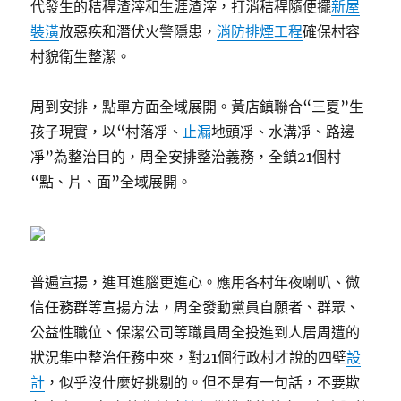
代發生的秸稈渣滓和生涯渣滓，打消秸稈隨便擺
新屋
裝潢
放惡疾和潛伏火警隱患，
消防排煙工程
確保村容
村貌衛生整潔。
周到安排，點單方面全域展開。黃店鎮聯合“三夏”生
孩子現實，以“村落凈、
止漏
地頭凈、水溝凈、路邊
凈”為整治目的，周全安排整治義務，全鎮21個村
“點、片、面”全域展開。
普遍宣揚，進耳進腦更進心。應用各村年夜喇叭、微
信任務群等宣揚方法，周全發動黨員自願者、群眾、
公益性職位、保潔公司等職員周全投進到人居周遭的
狀況集中整治任務中來，對21個行政村才說的四壁
設
計
，似乎沒什麼好挑剔的。但不是有一句話，不要欺