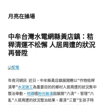
月亮在操場
中牟台灣水電網縣黃店鎮：秸
稈清運不松懈 人居周遭的狀況
再晉陞
配電
年夜河網訊 近日，中牟縣黃店鎮展開瞭以“作物秸稈
清零”
水泥施工
為重要目的的鄉村人居周遭的狀況集中
整治舉動，
地磚
穩
粉光裝潢
固展開“六清”、管理“六
亂”人居周遭的狀況整治結果，肅清“三夏”生孩子時