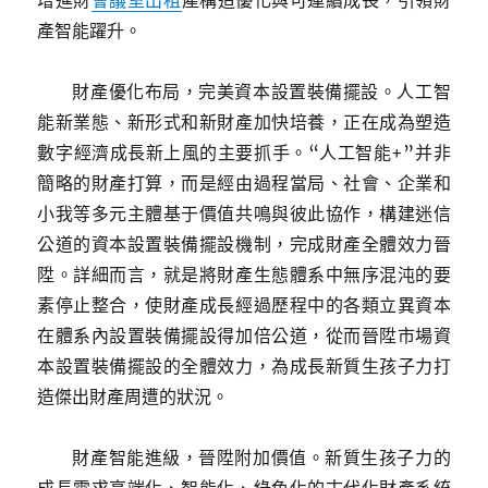
增進財
會議室出租
產構造優化與可連續成長，引領財
產智能躍升。
財產優化布局，完美資本設置裝備擺設。人工智
能新業態、新形式和新財產加快培養，正在成為塑造
數字經濟成長新上風的主要抓手。“人工智能+”并非
簡略的財產打算，而是經由過程當局、社會、企業和
小我等多元主體基于價值共鳴與彼此協作，構建迷信
公道的資本設置裝備擺設機制，完成財產全體效力晉
陞。詳細而言，就是將財產生態體系中無序混沌的要
素停止整合，使財產成長經過歷程中的各類立異資本
在體系內設置裝備擺設得加倍公道，從而晉陞市場資
本設置裝備擺設的全體效力，為成長新質生孩子力打
造傑出財產周遭的狀況。
財產智能進級，晉陞附加價值。新質生孩子力的