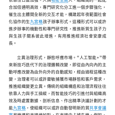
依靠性日益加強。人與
私密空間
人、組織間的一起配
合加倍通明高效，專門研究化分工進一個步驟強化，
催生出主體間全新的交互才能，構建起年夜範圍社會
化協作的生
九宮格
孩子辦事形式。這種形式可以或許
進步辦事的機動性和專門研究性，推進新質生孩子力
與生孩子關系彼此增進，有用推進經濟社會安康成
長。
立異治理形式，靜態呼應市場。“人工智能+”帶
來新技巧迭代下的治理邏輯改變，即從由內向內的主
動呼應改變為由外向外的自動感知，經由過程這種改
變，治理者可以或許靈敏捕獲市場靜態和客戶需求，
推進組織變更立異。傳統的組織構造和治理流程往往
依靠人力與手工操縱，而智能技巧的引進付與組織高
效及時處置數據、剖析信息、作出精準決議計劃的才
能
九宮格
，使組織可以或許自動發明新的貿
共享會議