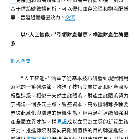
室
易機遇和市場增加點，在市場中占據先機。例如，
基于供給鏈數據剖析，可以優化庫存治理和物流配送
等，晉陞組織運營效力。
交流
以“人工智能+”引領財產變更，構建財產生態體
系
個人空間
“人工智能+”涵蓋了從基本技巧研發到現實利用
落地的一系列環節，推進了技巧立異提高和財產深度
轉型進級。相似于天然生態體系，財產生態體系努力
于構建一個多元主體、豐盛資本、高效機制等多種要
素彼此感化與增進的無機生態，經由過程連續加強財
產全體立異才能，構
見證
成以立異為主導的新質生孩
子力，推進傳統財產向高附加值標的目的轉型進級，