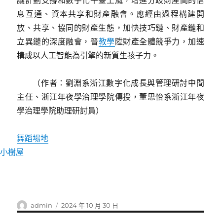
議計劃支撐和數字化平臺上風，增進分歧財產間的信
息互通、資本共享和財產融會。應經由過程構建開
放、共享、協同的財產生態，加快技巧鏈、財產鏈和
立異鏈的深度融會，晉
教學
陞財產全體競爭力，加速
構成以人工智能為引擎的新質生孩子力。
（作者：劉淵系浙江數字化成長與管理研討中間
主任、浙江年夜學治理學院傳授，董思怡系浙江年夜
學治理學院助理研討員）
舞蹈場地
小樹屋
作
發
admin
2024 年 10 月 30 日
者
佈