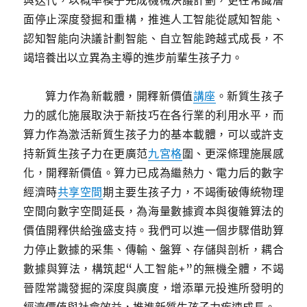
與迭代，以概率模子完成機械決議計劃，更在常識層
面停止深度發掘和重構，推進人工智能從感知智能、
認知智能向決議計劃智能、自立智能跨越式成長，不
竭培養出以立異為主導的進步前輩生孩子力。
算力作為新載體，開釋新價值
講座
。新質生孩子
力的感化施展取決于新技巧在各行業的利用水平，而
算力作為激活新質生孩子力的基本載體，可以或許支
持新質生孩子力在更廣范
九宮格
圍、更深條理施展感
化，開釋新價值。算力已成為繼熱力、電力后的數字
經濟時
共享空間
期主要生孩子力，不竭衝破傳統物理
空間向數字空間延長，為海量數據資本與復雜算法的
價值開釋供給強盛支持。我們可以進一個步驟借助算
力停止數據的采集、傳輸、盤算、存儲與剖析，耦合
數據與算法，構筑起“人工智能+”的無機全體，不竭
晉陞常識發掘的深度與廣度，增添單元投進所發明的