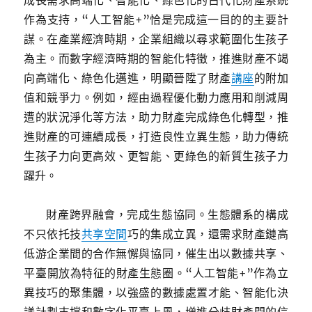
成長需求高端化、智能化、綠色化的古代化財產系統
作為支持，“人工智能+”恰是完成這一目的的主要計
謀。在產業經濟時期，企業組織以尋求範圍化生孩子
為主。而數字經濟時期的智能化特徵，推進財產不竭
向高端化、綠色化邁進，明顯晉陞了財產
講座
的附加
值和競爭力。例如，經由過程優化動力應用和削減周
遭的狀況淨化等方法，助力財產完成綠色化轉型，推
進財產的可連續成長，打造良性立異生態，助力傳統
生孩子力向更高效、更智能、更綠色的新質生孩子力
躍升。
財產跨界融會，完成生態協同。生態體系的構成
不只依托技
共享空間
巧的集成立異，還需求財產鏈高
低游企業間的合作無懈與協同，催生出以數據共享、
平臺開放為特征的財產生態圈。“人工智能+”作為立
異技巧的聚集體，以強盛的數據處置才能、智能化決