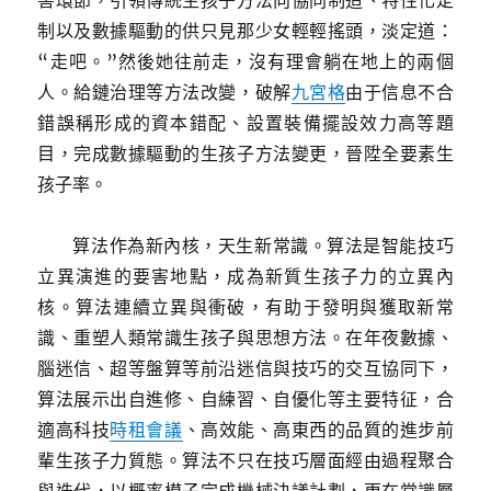
害環節，引領傳統生孩子方法向協同制造、特性化定
制以及數據驅動的供只見那少女輕輕搖頭，淡定道：
“走吧。”然後她往前走，沒有理會躺在地上的兩個
人。給鏈治理等方法改變，破解
九宮格
由于信息不合
錯誤稱形成的資本錯配、設置裝備擺設效力高等題
目，完成數據驅動的生孩子方法變更，晉陞全要素生
孩子率。
算法作為新內核，天生新常識。算法是智能技巧
立異演進的要害地點，成為新質生孩子力的立異內
核。算法連續立異與衝破，有助于發明與獲取新常
識、重塑人類常識生孩子與思想方法。在年夜數據、
腦迷信、超等盤算等前沿迷信與技巧的交互協同下，
算法展示出自進修、自練習、自優化等主要特征，合
適高科技
時租會議
、高效能、高東西的品質的進步前
輩生孩子力質態。算法不只在技巧層面經由過程聚合