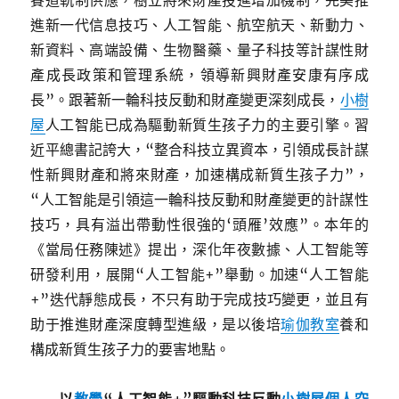
賽道軌制供應，樹立將來財產投進增加機制，完美推
進新一代信息技巧、人工智能、航空航天、新動力、
新資料、高端設備、生物醫藥、量子科技等計謀性財
產成長政策和管理系統，領導新興財產安康有序成
長”。跟著新一輪科技反動和財產變更深刻成長，
小樹
屋
人工智能已成為驅動新質生孩子力的主要引擎。習
近平總書記誇大，“整合科技立異資本，引領成長計謀
性新興財產和將來財產，加速構成新質生孩子力”，
“人工智能是引領這一輪科技反動和財產變更的計謀性
技巧，具有溢出帶動性很強的‘頭雁’效應”。本年的
《當局任務陳述》提出，深化年夜數據、人工智能等
研發利用，展開“人工智能+”舉動。加速“人工智能
+”迭代靜態成長，不只有助于完成技巧變更，並且有
助于推進財產深度轉型進級，是以後培
瑜伽教室
養和
構成新質生孩子力的要害地點。