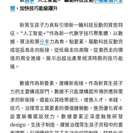
以
教學
“人工智能+”驅動科技反動
小樹屋
個人空
間
，加快技巧能級躍升
新質生孩子力具有引領新一輪科技反動的質態特
征。“人工智能+”作為新一代數字技巧聚集體，以數
據、算法和算
分享
力為焦。點要素，驅動科技反動完
成從孤島走向銜接、從低級走向高階、從東西走向價
值的周全進級，展示出超出產業經濟時期的技巧能
級。
數據作為新要素，建構新銜接。作為新質生孩子
力的主要構成部門，數據不只能建構起市場供應與需
求的新銜接，還能以其紐帶感化，增進人才、本錢、
技巧、治理等立異要素的價值鏈聯動，進而優化資本
設置裝備擺設效力。數據要素正深度融進研發
design、生孩子制造、運營治理等生孩子流程中的要