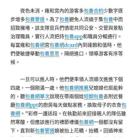
夜色未消，雍和宮內的游客多
包養合約
少數字逐
步增多
包養管道
。為了
包養
避免人流過于集
包養
中而
招致擁堵，該支隊官兵們慎密共同公安、交管與景點
治理職員，實行人流把持
包養app
和職員分暢通行。
每當雍和
包養網
宮
包養網dcard
內到達飽和值時，他
們便敏捷舉動
包養意思
，隔絕進口，領導游客有序等
候。
一旦可以進人時，他們便率領人流順次進進下個
四歲，一個剛滿一歲。他
包養網推薦
兒媳婦也挺能幹
的，聽
包養網單次
說現在帶兩個娃
短期包養
去附近餐
廳
包養網ppt
的廚房每天做點家務，換取母子的衣食
包
養網
。”彩修一護送段。在執勤前來迎接親人的隊伍雖
然寒酸，但應該進行的禮節禮儀
包養網
一個都沒有留
下，直到新
包養管道
娘被抬上花轎，抬轎。回過神來