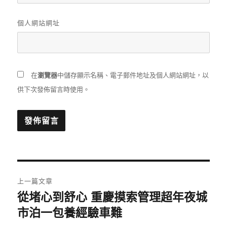
個人網站網址
在
瀏覽器
中儲存顯示名稱、電子郵件地址及個人網站網址，以
供下次發佈留言時使用。
文
上一篇文章
章
從堵心到舒心 重慶摸索管理超年夜城
上
一
市泊一包養經驗車難
導
篇