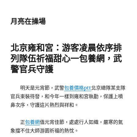
月亮在操場
北京雍和宮：游客凌晨依序排
列隊伍祈福甜心一包養網，武
警官兵守護
明天是元宵節，武警
包養價格ptt
北京總隊某支隊
官兵束裝待發，和今年一樣到雍和宮執勤，保護上噴
鼻次序，守護這片熱烈與祥和。
正
包養網
值元宵佳節，處處行人如織，嚴寒的氣
象擋不住大師游園祈福的熱忱。