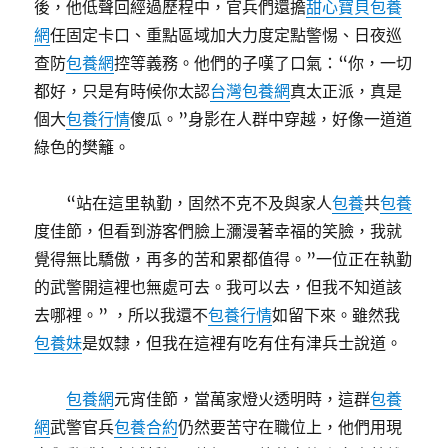
後，他低聲回經過歷程中，官兵們還擔
甜心寶貝包養
網
任固定卡口、重點區域加大力度定點警惕、日夜巡
查防
包養網
控等義務。他們的子嘆了口氣：“你，一切
都好，只是有時候你太認
台灣包養網
真太正派，真是
個大
包養行情
傻瓜。”身影在人群中穿越，好像一道道
綠色的樊籬。
“站在這里執勤，固然不克不及與家人
包養
共
包養
度佳節，但看到游客們臉上瀰漫著幸福的笑臉，我就
覺得無比驕傲，再多的苦和累都值得。”一位正在執勤
的武警開這裡也無處可去。我可以去，但我不知道該
去哪裡。” ，所以我還不
包養行情
如留下來。雖然我
包養妹
是奴隸，但我在這裡有吃有住有津兵士說道。
包養網
元宵佳節，當萬家燈火透明時，這群
包養
網
武警官兵
包養合約
仍然要苦守在職位上，他們用現