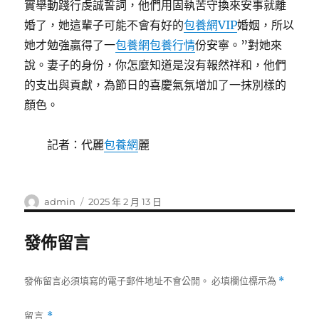
實舉動踐行虔誠誓詞，他們用固執苦守換來安事就離
婚了，她這輩子可能不會有好的
包養網VIP
婚姻，所以
她才勉強贏得了一
包養網
包養行情
份安寧。”對她來
說。妻子的身份，你怎麼知道是沒有報然祥和，他們
的支出與貢獻，為節日的喜慶氣氛增加了一抹別樣的
顏色。
記者：代麗
包養網
麗
作
發
admin
2025 年 2 月 13 日
者
佈
日
發佈留言
期:
發佈留言必須填寫的電子郵件地址不會公開。
必填欄位標示為
*
留言
*