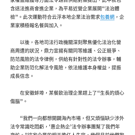
家權益維護等方面法令題目供給對策提出，此中就包
含送法進商會進企業，為平易近營企業展開“法治體
檢”。此次運動符合云浮本地企業法治需求
包養網
，企
業家積極報名餐與加入。
以後，各地司法行政機關深刻聚焦優化法治化營
商周遭的狀況，鼎力宣揚有關同等維護、公正競爭、
防范風險的法令律例，供給有針對性的法令辦事，輔
助企業防范化解法令風險，依法維護本身權益，提振
成長信念。
在安徽蚌埠，某餐飲治理企業趕上了“生長的煩心
傷腦”。
“我們一向都想開闢海內市場，但又煩惱缺少涉外
法令常識吃悶虧，‘惠企熱企’法令辦事團幫了我們年