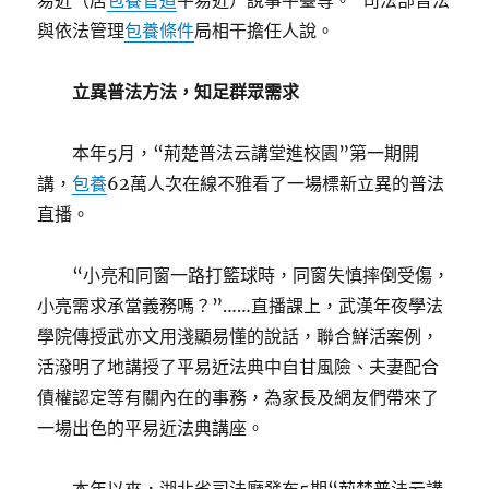
易近（居
包養管道
平易近）說事平臺等。”司法部普法
與依法管理
包養條件
局相干擔任人說。
立異普法方法，知足群眾需求
本年5月，“荊楚普法云講堂進校園”第一期開
講，
包養
62萬人次在線不雅看了一場標新立異的普法
直播。
“小亮和同窗一路打籃球時，同窗失慎摔倒受傷，
小亮需求承當義務嗎？”……直播課上，武漢年夜學法
學院傳授武亦文用淺顯易懂的說話，聯合鮮活案例，
活潑明了地講授了平易近法典中自甘風險、夫妻配合
債權認定等有關內在的事務，為家長及網友們帶來了
一場出色的平易近法典講座。