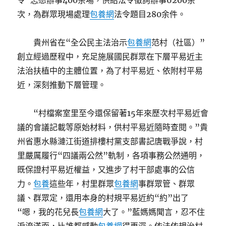
令”志愿辦事400余場，供給法令徵詢辦事6200余
次，為群眾現場處理
包養網
法令題目280余件。
貴州省在“全公民主法治示
包養網
范村（社區）”
創立經過歷程中，充足施展國民群眾在下層平易近主
法治扶植中的主體位置，為了村平易近、依附村平易
近，深刻推動下層管理。
“村檔案室里至今還保留著15年來歷次村平易近會
議的會議記載等原始材料，供村平易近隨時查閱。”貴
州省惠水縣漣江街道排樓村黨支部書記唐戰爭說，村
里嚴厲履行“四議兩公然”軌制，各項事務公然通明，
既保證村平易近權益，又進步了村干部處事的公信
力。
包養
這些年，村里群眾
包養網
事群眾管、群眾
議、群眾定，還用本身的村規平易近約“約”出了
“嗯，我的花兒長
包養網
大了。”藍媽媽聞言，忍不住