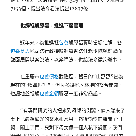
企業，撰寫“法治體檢”陳述3051份，梳理法令風險點
7153個，提出法令看法提出12837條。
化解牴觸膠葛，推進下層管理
近年來，為推進牴
包養
觸膠葛實時當場化解，各
包養意思
地司法行政機關組織普法任務步隊與群眾面
臨面展開以案說法、以案釋法，供給法令徵詢辦事。
在重慶市
包養價格
武隆區，舊日的“山窩窩”變為
現在的“噴鼻餑餑”，但良多耕地、林地的整合開闢，
也讓地盤牴觸
包養金額
膠葛一度非常凸起。
“有專門研究的人把來到母親的側翼，傭人端來了
桌上已經準備好的茶水和水果，然後悄悄的離開了側
翼，關上了門，只剩下母女倆一個人私下說關，我們