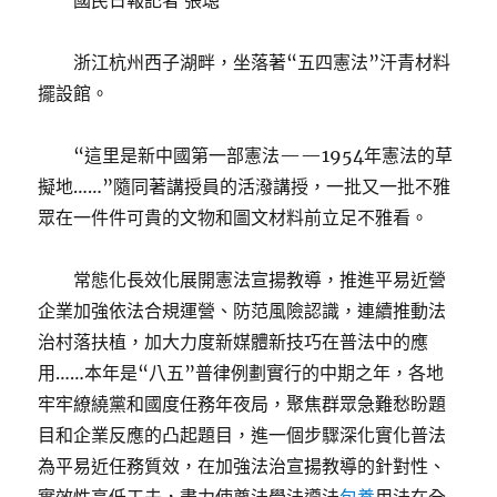
國民日報記者 張璁
浙江杭州西子湖畔，坐落著“五四憲法”汗青材料
擺設館。
“這里是新中國第一部憲法——1954年憲法的草
擬地……”隨同著講授員的活潑講授，一批又一批不雅
眾在一件件可貴的文物和圖文材料前立足不雅看。
常態化長效化展開憲法宣揚教導，推進平易近營
企業加強依法合規運營、防范風險認識，連續推動法
治村落扶植，加大力度新媒體新技巧在普法中的應
用……本年是“八五”普律例劃實行的中期之年，各地
牢牢繚繞黨和國度任務年夜局，聚焦群眾急難愁盼題
目和企業反應的凸起題目，進一個步驟深化實化普法
為平易近任務質效，在加強法治宣揚教導的針對性、