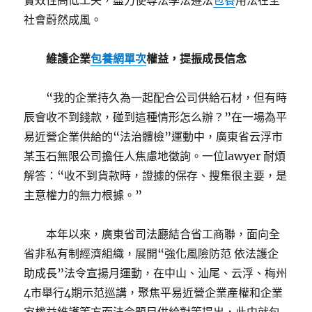
實效性高低工夫，盡力使尊法學法遵法
包養
用法在全
社會蔚然成風。
維護企業
包養網單次
權益，提振成長信念
“我的企業持久為一起配合公司供給石材，但有時
辰會收不到錢款，碰到這種情形怎么辦？”在一場為平
易近營企業供給的“法治體檢”運動中，廣東省云浮市
某玉石無限公司擔任人焦慮地徵詢。一位lawyer 耐煩
解答：“收不到貨款時，證據的保存、搜集很主要，是
主意權力的無力根據。”
本年以來，廣東省司法廳結合省工商聯，面向全
省非私有制經濟組織，展開“強化風險防范 依法護企
助成長”法令宣揚月運動，在中山、汕尾、云浮、梅州
4市舉行4期示范巡講，聚焦平易近營企業產權和企業