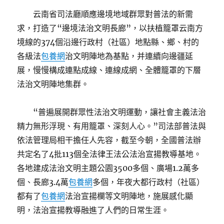
云南省司法廳順應邊境地域群眾對普法的新需
求，打造了“邊境法治文明長廊”，以扶植籠罩云南方
境線的374個沿邊行政村（社區）地點縣、鄉、村的
各級法
包養網
治文明陣地為基點，并連續向邊疆延
展，慢慢構成連點成線、連線成網、全體籠罩的下層
法治文明陣地集群。
“普遍展開群眾性法治文明運動，讓社會主義法治
精力無形浮現、有用籠罩、深刻人心。”司法部普法與
依法管理局相干擔任人先容，截至今朝，全國普法辦
共定名了4批113個全法律王法公法治宣揚教導基地。
各地建成法治文明主題公園3500多個、廣場1.2萬多
個、長廊3.4萬
包養網
多個，年夜大都行政村（社區）
都有了
包養網
法治宣揚欄等文明陣地，施展感化顯
明，法治宣揚教導融進了人們的日常生涯。