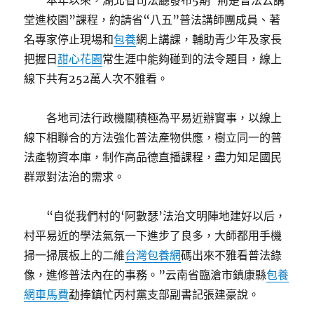
本年以來，湖北省司法廳發布5期“荊楚普法云講
堂進校園”課程，約請省“八五”普法講師團成員、著
名專家停止現場和
包養
網上講課，輔助青少年及家長
把握日
甜心花園
常生涯中能夠碰到的法令題目，線上
線下共有252萬人次不雅看。
各地司法行政機關積極為平易近辦實事，以線上
線下相聯合的方法強化普法產物供應，樹立同一的普
法產物資本庫，制作高品德直播課程，盡力知足國民
群眾對法治的需求。
“自從我們村的‘阿數瑟’法治文明陣地建好以后，
村平易近的學法氣氛一下進步了良多，大師都用手機
掃一掃展板上的二維
台灣包養網
碼出來不雅看普法錄
像，進修普法內在的事務。”云南省臨滄市鎮康縣
包養
網車馬費
勐捧鎮忙丙村黨支部副書記張建豪說。