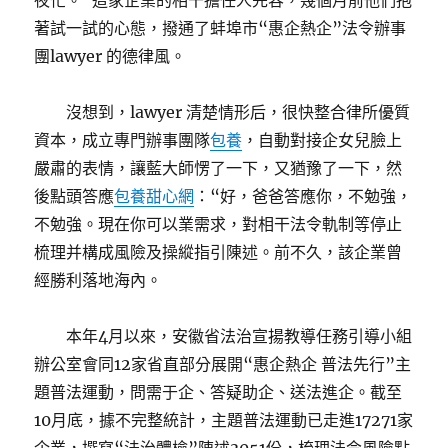
夜忙。”這家企業的相干擔任人先容，幾個月前他們抱
著試一試的心態，撥通了蚌埠市“惠企熱企”法令辦事
團lawyer 的德律風。
沒想到，lawyer 清楚情形后，很快整合律所優質
資本，成立專門辦事團隊
包養
，自動對接企女兒臉上
嚴肅的表情，讓藍大師愣了一下，又猶豫了一下，然
後點頭答應
包養甜心網
：“好，爸爸答應你，不勉強，
不勉強。現在你可以業需求，對相干法令軌制等停止
梳理并構成風險及操縱指引陳述。前不久，該企業曾
經勝利落地海內。
本年4月以來，安徽省法治宣揚教導任務引導小組
辦公室會同12家省直部分展開“惠企熱企 普法先行”主
題普法運動，問需于企、答疑助企、送法進企。截至
10月底，據不完整統計，主題普法運動已走進17271家