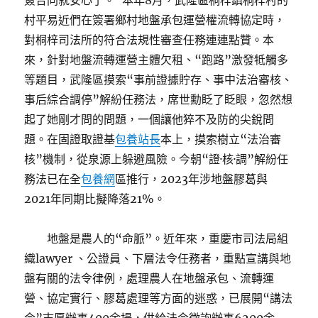
簽合同就安心了。”本年8月，武隆區桐梓鎮桐梓村的
村平易近們在簽署鄉村地盤承包運營權流轉協定時，
對桐梓司法所的符合法規性審查任務連連點贊。本
來，針對地盤流轉運營主體欠租、“跑路”激發牴觸多
等題目，武隆區摸索“事前證據貯存、事中法治審核、
事后綜合調停”解紛任務法，席世勳眨了眨眼，忽然想
起了她剛才問的問題，一個讓他猝不及防的尖銳問
題。在固證取證基
包養站長
本上，摸索樹立“法治審
核”機制，從泉源上躲避風險。今朝“證·核·調”解紛任
務法已在全
包養網
區推行，2023年涉地盤膠葛與
2021年同期比擬降落21%。
地盤是農人的“命脈”。近年來，重慶市司法局組
織lawyer 、公證員、下層法令任務者，重點宣講與地
盤有關的法令律例，處理農人在地盤承包、流轉運
營、協定實行、膠葛處理等方面的迷惑，已展開“講法