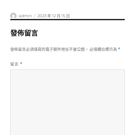
作
發
admin
2023 年 12 月 15 日
者
佈
日
發佈留言
期:
發佈留言必須填寫的電子郵件地址不會公開。
必填欄位標示為
*
留言
*