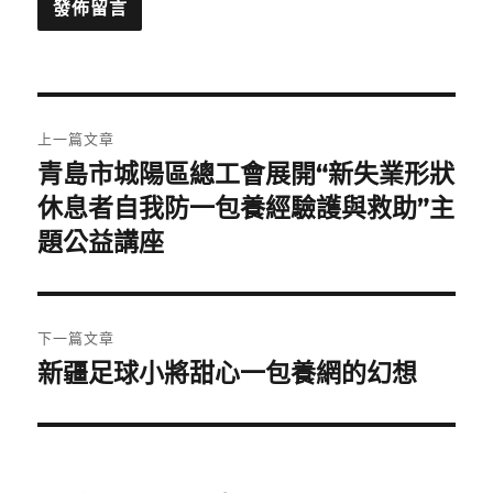
文
上一篇文章
章
青島市城陽區總工會展開“新失業形狀
上
一
休息者自我防一包養經驗護與救助”主
導
篇
題公益講座
覽
文
章:
下一篇文章
新疆足球小將甜心一包養網的幻想
下
一
篇
文