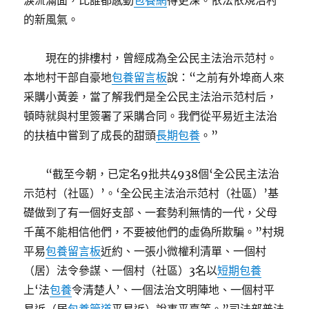
淚流滿面，比誰都感動
包養網
得更深。依法依規治村
的新風氣。
現在的排樓村，曾經成為全公民主法治示范村。
本地村干部自豪地
包養留言板
說：“之前有外埠商人來
采購小黃姜，當了解我們是全公民主法治示范村后，
頓時就與村里簽署了采購合同。我們從平易近主法治
的扶植中嘗到了成長的甜頭
長期包養
。”
“截至今朝，已定名9批共4938個‘全公民主法治
示范村（社區）’。‘全公民主法治示范村（社區）’基
礎做到了有一個好支部、一套勢利無情的一代，父母
千萬不能相信他們，不要被他們的虛偽所欺騙。”村規
平易
包養留言板
近約、一張小微權利清單、一個村
（居）法令參謀、一個村（社區）3名以
短期包養
上‘法
包養
令清楚人’、一個法治文明陣地、一個村平