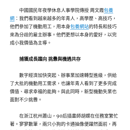
中國國民年夜學休息人事學院傳授 周文霞
包養
網
：我們看到越來越多的年青人，高學歷、高技巧，
他們參加了機動用工，用本身
包養網站
的特長和技巧
來為分歧的雇主辦事。他們更想以本身的愛好，以完
成小我價值為主導。
捕獲成長趨向 挑釁與機遇共存
數字經濟加快突起、辦事業加速轉型進級，供給
了大批的機動用工需求，也讓年青人看到了更多完成
價值、尋求幸福的能夠。與此同時，新型機動失業也
面對不少挑釁。
在浙江杭州蕭山，90后插畫師胡蝶在任務室繁忙
著。寥寥數筆，兩只小狗的卡通抽像便躍然面前，再