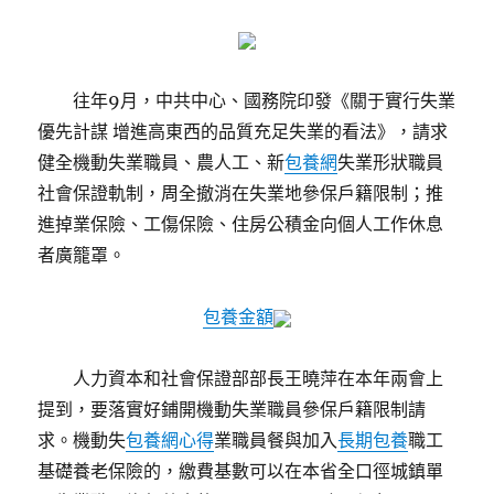
往年9月，中共中心、國務院印發《關于實行失業
優先計謀 增進高東西的品質充足失業的看法》，請求
健全機動失業職員、農人工、新
包養網
失業形狀職員
社會保證軌制，周全撤消在失業地參保戶籍限制；推
進掉業保險、工傷保險、住房公積金向個人工作休息
者廣籠罩。
包養金額
人力資本和社會保證部部長王曉萍在本年兩會上
提到，要落實好鋪開機動失業職員參保戶籍限制請
求。機動失
包養網心得
業職員餐與加入
長期包養
職工
基礎養老保險的，繳費基數可以在本省全口徑城鎮單