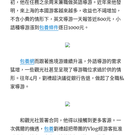
初，他在任務之余周末兼職做英語導游。近年來他發
明，來上海的本國游客越來越多，收益也不竭增加，
不含小費的情形下，英文導游一天報答近800元，小
語種導游漲到
包養條件
逐日1000元。
包養網
而跟著進境游連續升溫，外語導游的需求
猛增，一些觀光社甚至呈現了導游職位求過於供的情
形。往年4月，劉禮超決議從銀行告退，做起了全職私
家導游。
和觀光社簽署合同，他得以接觸到更多客源。一
次偶爾的機遇，
包養
劉禮超把帶團的Vlog經游客批准