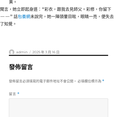
美。
聞言，她立即起身道：“彩衣，跟我去見師父。彩修，你留下
——” 話
包養網
未說完，她一陣頭暈目眩，眼睛一亮，便失去
了知覺。
作
發
admin
2025 年 3 月 16 日
者
佈
日
發佈留言
期:
發佈留言必須填寫的電子郵件地址不會公開。
必填欄位標示為
*
留言
*