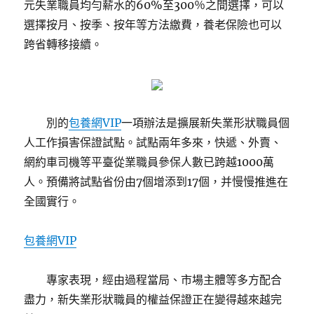
元失業職員均勻薪水的60%至300％之間選擇，可以
選擇按月、按季、按年等方法繳費，養老保險也可以
跨省轉移接續。
別的
包養網VIP
一項辦法是擴展新失業形狀職員個
人工作損害保證試點。試點兩年多來，快遞、外賣、
網約車司機等平臺從業職員參保人數已跨越1000萬
人。預備將試點省份由7個增添到17個，并慢慢推進在
全國實行。
包養網VIP
專家表現，經由過程當局、市場主體等多方配合
盡力，新失業形狀職員的權益保證正在變得越來越完