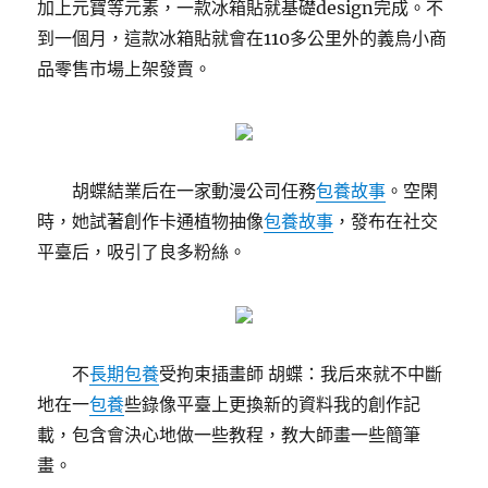
加上元寶等元素，一款冰箱貼就基礎design完成。不
到一個月，這款冰箱貼就會在110多公里外的義烏小商
品零售市場上架發賣。
胡蝶結業后在一家動漫公司任務
包養故事
。空閑
時，她試著創作卡通植物抽像
包養故事
，發布在社交
平臺后，吸引了良多粉絲。
不
長期包養
受拘束插畫師 胡蝶：我后來就不中斷
地在一
包養
些錄像平臺上更換新的資料我的創作記
載，包含會決心地做一些教程，教大師畫一些簡筆
畫。