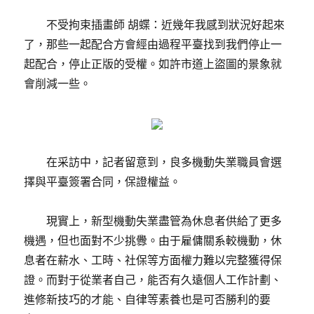
不受拘束插畫師 胡蝶：近幾年我感到狀況好起來
了，那些一起配合方會經由過程平臺找到我們停止一
起配合，停止正版的受權。如許市道上盜圖的景象就
會削減一些。
在采訪中，記者留意到，良多機動失業職員會選
擇與平臺簽署合同，保證權益。
現實上，新型機動失業盡管為休息者供給了更多
機遇，但也面對不少挑釁。由于雇傭關系較機動，休
息者在薪水、工時、社保等方面權力難以完整獲得保
證。而對于從業者自己，能否有久遠個人工作計劃、
進修新技巧的才能、自律等素養也是可否勝利的要