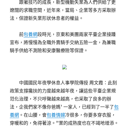
跟著技巧的成長，新型機動失業為人們供給了更
遼闊的求職空間，近年來，當局、企業等多方采取辦
法，保證新失業形狀休息者的權益。
前
包養網
段時光，京東和美團兩家平臺企業接踵
宣布，將慢慢為全職外賣騎手交納五險一金，為兼職
騎手供給不測險和安康醫療險等保證。
中國國民年夜學休息人事學院傳授 周文霞：此刻
政策支撐攙扶的力度越來越年夜，讓這些平臺企業規
范化治理，不只呼聲越來越高，也采取了良多的辦
法，企我們家不像你爸媽’ 一家人，已經到了一半了
包
養網
。在山腰，會
包養情婦
冷很多，你要多穿衣服，
穿暖和的，免得著涼。”業的成熟度也在不竭地增添。