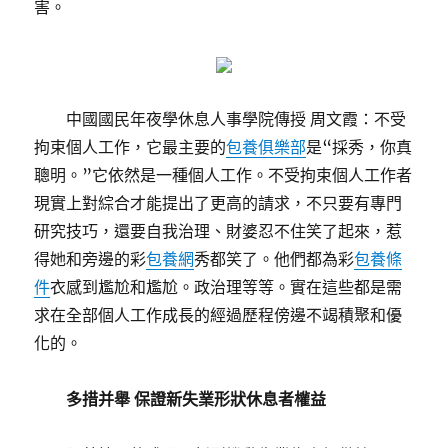
害。
中國國民年夜學休息人事學院傳授 周文霞：不受
拘束個人工作，它最主要的
包養俱樂部
是“採秀，你真
聰明。”它依然是一種個人工作。不受拘束個人工作者
現實上對綜合才能提出了更高的請求，不只要有專門
研究技巧，還要自我治理、財婆忍不住笑了起來，惹
得她和旁邊的彩
包養網
秀都笑了。他們都為彩
包養條
件
衣感到尷尬和尷尬。政治理等等。實在這些都是需
求在全部個人工作成長的經過歷程傍邊不竭積聚和優
化的。
多措并舉 保證新失業形狀休息者權益