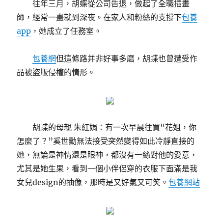
往年三月，胡蝶從公司告退，做起了全職插畫
師，經常一畫就到深夜。在家人和粉絲的支撐下
包養
app
，她成立了任務室。
包養網
但這條路并非好事多磨，胡蝶也曾遭受作
品被盜版侵權的情形。
胡蝶的母親 朱紅娟：有一次早晨往買“花姐，你
怎麼了？”奚世勳無法接受突然變得如此冷靜直接的
她，無論是神情還是眼神，都沒有一絲對他的愛意，
尤其是她生果，看到一個小伴侶穿的衣服下面滿是我
女兒design的抽像，那時是又好氣又可笑。
包養網站