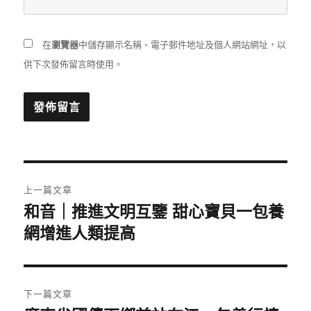
在
瀏覽器
中儲存顯示名稱、電子郵件地址及個人網站網址，以
供下次發佈留言時使用。
文
上一篇文章
章
和音｜推進文明互鑒 甜心寶貝一包養
上
一
網增進人類提高
導
篇
覽
文
章:
下一篇文章