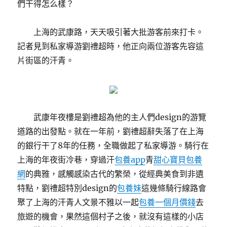
們干得怎么樣？
上海的武康路，天天吸引著大批游客前來打卡。
記者見到私家導游劉禮超時，他正向兩位游客先容這
片街區的汗青。
武康年夜樓是劉禮超為他的主人們design的游覽
道路的出發點。就在一年前，劉禮超辭失落了在上海
的銀行干了8年的任務，全職做起了私家導游。騎行在
上海的年夜街冷巷，穿過汗
包養app
青
甜心寶貝包養
網
的典雅，感觸感染古代的繁榮，從經典美食到非遺
特點，劉禮超特別design的
包養妹
這幾條騎行線路會
聚了上海的汗青人文景不雅以一起
包養一個月價錢
去
旅遊的機會，果然這個村子之後，就沒有這樣的小店