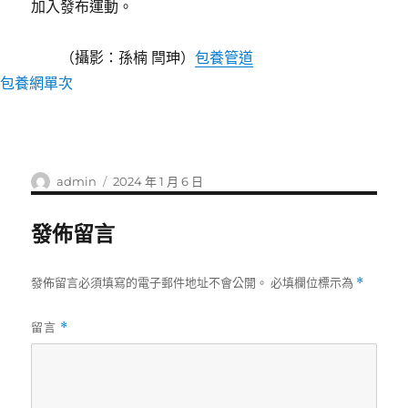
加入發布運動。
（攝影：孫楠 閆珅）
包養管道
包養網單次
作
發
admin
2024 年 1 月 6 日
者
佈
日
發佈留言
期:
發佈留言必須填寫的電子郵件地址不會公開。
必填欄位標示為
*
留言
*