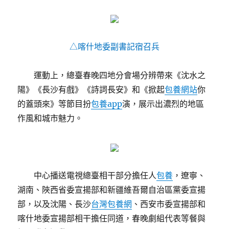
△喀什地委副書記宿召兵
運動上，總臺春晚四地分會場分辨帶來《沈水之
陽》《長沙有戲》《詩詞長安》和《掀起
包養網站
你
的蓋頭來》等節目扮
包養app
演，展示出濃烈的地區
作風和城市魅力。
中心播送電視總臺相干部分擔任人
包養
，遼寧、
湖南、陜西省委宣揚部和新疆維吾爾自治區黨委宣揚
部，以及沈陽、長沙
台灣包養網
、西安市委宣揚部和
喀什地委宣揚部相干擔任同道，春晚劇組代表等餐與