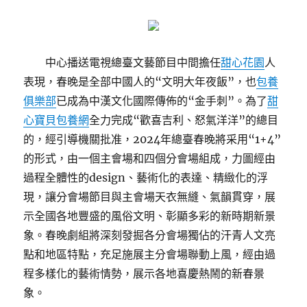
中心播送電視總臺文藝節目中間擔任
甜心花園
人
表現，春晚是全部中國人的“文明大年夜飯”，也
包養
俱樂部
已成為中漢文化國際傳佈的“金手刺”。為了
甜
心寶貝包養網
全力完成“歡喜吉利、怒氣洋洋”的總目
的，經引導機關批准，2024年總臺春晚將采用“1+4”
的形式，由一個主會場和四個分會場組成，力圖經由
過程全體性的design、藝術化的表達、精緻化的浮
現，讓分會場節目與主會場天衣無縫、氣韻貫穿，展
示全國各地豐盛的風俗文明、彰顯多彩的新時期新景
象。春晚劇組將深刻發掘各分會場獨佔的汗青人文亮
點和地區特點，充足施展主分會場聯動上風，經由過
程多樣化的藝術情勢，展示各地喜慶熱鬧的新春景
象。