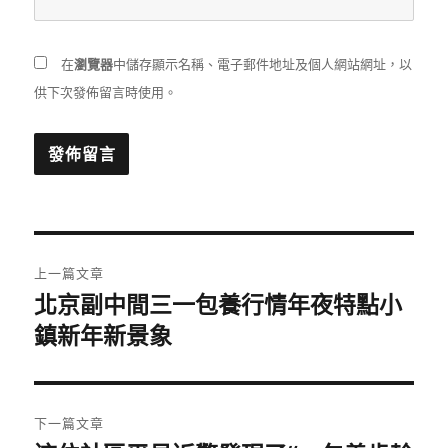
在
瀏覽器
中儲存顯示名稱、電子郵件地址及個人網站網址，以
供下次發佈留言時使用。
文
上一篇文章
章
北京副中間三一包養行情年夜特點小
上
一
鎮新年新景象
導
篇
覽
文
章:
下一篇文章