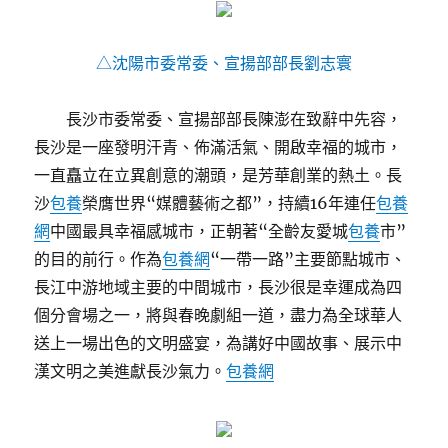
△沈陽市委常委、宣揚部部長劉志寰
長沙市委常委、宣揚部部長陳澎在致辭中先容，
長沙是一座發明汗青、佈滿活氣、開啟幸福的城市，
一直矗立在立異創意的潮頭，是芳華創業的熱土。長
沙
包養
榮膺世界“媒體藝術之都”，持續16年連任
包養
網
中國最具幸福感城市，正朝著“全齡友愛城
包養
市”
的目的前行。作為
包養網
“一帶一路”主要節點城市、
長江中游地域主要的中間城市，長沙很是幸運成為四
個分會場之一，將與春晚劇組一道，盡力為全球華人
送上一場出色的文明盛宴，為講好中國故事、展示中
漢文明之美進獻長沙氣力。
包養網