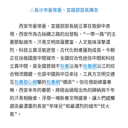
△長沙市委常委、宣揚部部長陳澎
西安市委常委、宣揚部部長姚立軍在致辭中表
現，西安作為古絲綢之路的出發點、“一帶一路”的主
要節點城市，汗青文明底蘊豐富、人文氣味深摯濃
烈、科技立異活氣迸發、古代化財產蓬勃成長。今朝
正在扶植國度中間城市，全國綜合性迷信中間和科技
立異中間，是全國首個不
包養
沿海不
包養網
沿江的綜
合物流關鍵，也是中國與中亞來往、工具方文明交通
互
包養甜心網
鑒的
包養網
“橋梁”。信任借助總臺春
晚，西安本年的春節，將經由過程出色的歸納與千年
的汗青相融會，浮現一場新春文明盛景，讓人們感觸
感染最濃重的長安“年味兒”和最濃烈的城市“炊火
氣”。