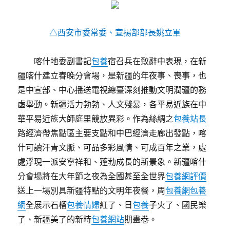
△西安市委常委、宣揚部部長姚立軍
喀什地委副書記
包養
宿召兵在致辭中表現，在新
疆喀什建立春晚分會場，是新疆的年夜事、喪事，也
是中宣部、中心播送電視總臺深刻推動文明潤疆的務
虛舉動。新疆活力勃勃、人文殘暴，各平易近族在中
華平易近族大師庭里競放異彩。作為絲綢之
包養站長
路經濟帶焦點區主要支點和中巴經濟走廊出發點，喀
什可讀汗青文脈、可品多彩風情、可成百年之業，處
處浮現一派安寧祥和、蓬勃成長的新景象。新疆喀什
分會場將在大年節之夜為全國甚至全世界
包養網評價
送上一場別具新疆特點的文明年夜餐，周
包養網
包養
網
全展示石榴
包養情婦
紅了、日
包養
子火了、國民樂
了、新疆美了的新時
包養網站
期畫卷。