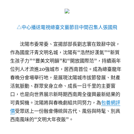
△中心播送電視總臺文藝節目中間召集人張國飛
沈陽市委常委、宣揚部部長劉志寰在致辭中說，
作為國度汗青文明名城，沈陽有“浩然好漢氣”“新質
生孩子力”“豐美文明韻”和“開放國際范”，持續兩年
位列人才流進20強城市，居西南首位。成為總臺龍年
春晚分會場舉行地，是展現沈陽城市拔節發展、財產
活氣脈動、群眾安身立命、成長一日千里的主要窗
口，也是向世界展示新時期西南周全復興最新結果的
可貴契機。沈陽將與春晚劇組共同努力，為
包養網評
價
受眾送上一份融會傳統與古代、風俗與時髦、別具
西南風味的“文明大年夜飯”。