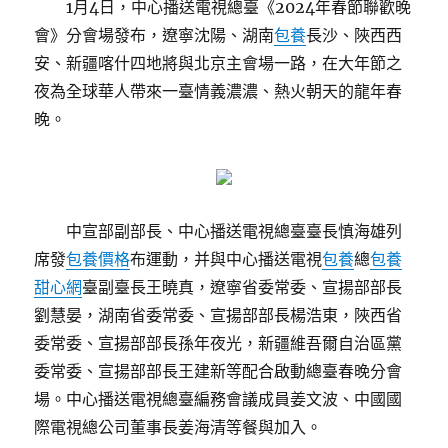
1月4日，中心播送電視總臺《2024年春節聯歡晚
會》分會場發布，遼寧沈陽、湖南
包養
長沙、陜西西
安、新疆喀什四地將與北京主會場一路，在大年節之
夜為全球華人帶來一臺情義濃濃、熱火朝天的龍年春
晚。
中宣部副部長、中心播送電視總臺臺長慎海雄列
席發
包養價格
布運動，并與中心播送電視
包養
總
包養
甜心網
臺副臺長王曉真，遼寧省委常委、宣揚部部長
劉慧晏，湖南省委常委、宣揚部部長楊浩東，陜西省
委常委、宣揚部部長孫年夜光，新疆維吾爾自治區黨
委常委、宣揚部部長王建新等配合啟動總臺春晚分會
場。中心播送電視總臺編務會議成員姜文波、中國國
際電視總公司董事長姜海清等餐與加入。