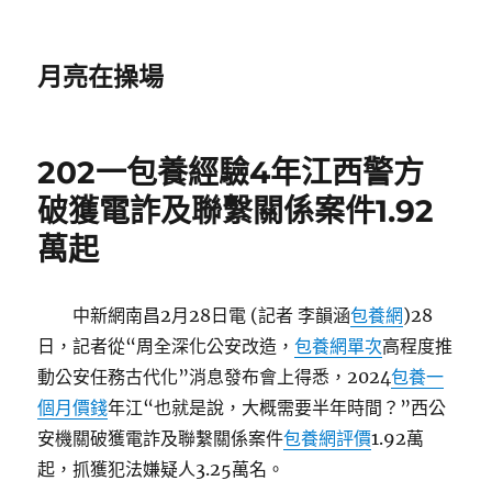
月亮在操場
202一包養經驗4年江西警方
破獲電詐及聯繫關係案件1.92
萬起
中新網南昌2月28日電 (記者 李韻涵
包養網
)28
日，記者從“周全深化公安改造，
包養網單次
高程度推
動公安任務古代化”消息發布會上得悉，2024
包養一
個月價錢
年江“也就是說，大概需要半年時間？”西公
安機關破獲電詐及聯繫關係案件
包養網評價
1.92萬
起，抓獲犯法嫌疑人3.25萬名。