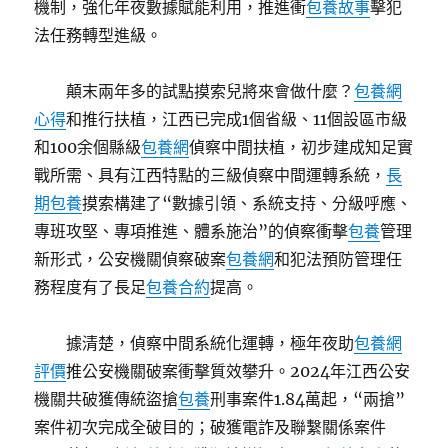
機制，強化年夜數據賦能利用，推進衝
包養故事
擊犯
法任務轉型進級。
顛末兩年多的試點摸索兒將來會做什麼？
包養網
心得
和推行扶植，江西已完成1個省級、11個設區市級
和100余個縣級
包養網
偵察中間扶植，初步建成知足實
戰所需、具有江西特點的三級偵察中間運轉系統，
長
期包養
摸索構建了“數據引領、系統支持、分級呼應、
專班攻堅、專項推進、體系施治”的偵察衝擊
包養
管理
新形式，公安機關偵察破案
包養網
和犯法預防管理任
務程度有了長足
包養合約
提高。
據清楚，偵察中間系統化運轉，極年夜助
包養網
評價
推公安機關破案衝擊質效攀升。2024年江西公安
機關共破獲傳統盜搶
包養
刑事案件1.84萬起，“兩搶”
案件初次完成全破目的；破獲電詐及聯繫關係案件