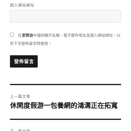
個人網站網址
在
瀏覽器
中儲存顯示名稱、電子郵件地址及個人網站網址，以
供下次發佈留言時使用。
文
上一篇文章
章
休閑度假游一包養網的鴻溝正在拓寬
上
一
導
篇
覽
文