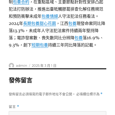
制
包養合約
，在重點區域、主要節點針對性安排凸起
犯法打防辦法，推進出臺牴觸膠葛排查化解任務規范
和預防衝擊未成年
包養情婦
人守法犯法任務看法。
2024年
長期包養
甜心花園
，江西
包養
現發命案同比降
落13.3%，未成年人守法犯法案件持續兩年堅持降
落；電詐發案數、喪失數同比分辨降
包養
落16.9%、
9.3%，創下
短期包養
持續三年同比降落的記載。
作
發
admin
2025 年 3 月 1 日
者
佈
日
發佈留言
期:
發佈留言必須填寫的電子郵件地址不會公開。
必填欄位標示為
*
留言
*