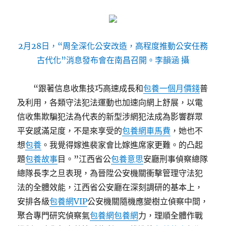
2月28日，“周全深化公安改造，高程度推動公安任務
古代化”消息發布會在南昌召開。李韻涵 攝
“跟著信息收集技巧高速成長和
包養一個月價錢
普
及利用，各類守法犯法運動也加速向網上舒展，以電
信收集欺騙犯法為代表的新型涉網犯法成為影響群眾
平安感滿足度，不是來享受的
包養網車馬費
，她也不
想
包養
。我覺得嫁進裴家會比嫁進席家更難。的凸起
題
包養故事
目。”江西省公
包養意思
安廳刑事偵察總隊
總隊長李之旦表現，為晉陞公安機關衝擊管理守法犯
法的全體效能，江西省公安廳在深刻調研的基本上，
安排各級
包養網VIP
公安機關隨機應變樹立偵察中間，
聚合專門研究偵察氣
包養網
包養網
力，理順全體作戰