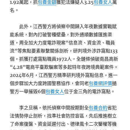
1.92萬起，抓
包養金額
獲犯法嫌疑人3.25
包養女人
萬
名。
此外，江西警方將偵察中間歸入年夜數據實戰賦
能系統，對內打破警種壁壘，對外通順數據匯進渠
道，周全加大力度電詐現案“信息流、資金流、職員
流”等焦點要素聯繫關係剖析，研判境外涉詐窩點133
個，抓獲打處窩點職員1972人，全鏈條偵破南昌高新
“4.28”電商平臺欺騙案等多起特年夜跨境典範案件。
2024年6月，江西警方精準研判境外窩點信息，進一
個步驟加大力度跨國警務協作，會同老
包養網評價
撾
警方一舉摧毀6個
包養女人
位于金三角的電詐窩點。
李之旦稱，依托偵察中間按期對全
包養合約
省犯
法情勢停止剖析，找準社會防控盲區，先后推進樹立
了命案復盤、資金延遲付出、德律風卡二次鑒權等機