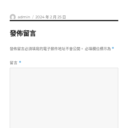
作
發
admin
2024 年 2 月 25 日
者
佈
日
發佈留言
期:
發佈留言必須填寫的電子郵件地址不會公開。
必填欄位標示為
*
留言
*