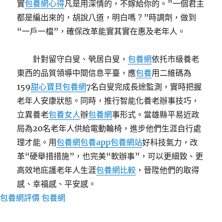
實
包養網心得
凡是用深情的，不嫁給你的。”一個君主
都是編出來的，胡說八道，明白嗎？”時調劑，做到
“一戶一檔”，確保改革能實其實在惠及老年人。
針對留守白叟、煢居白叟，
包養網
依托市級養老
東西的品質領導中間信息平臺，應
包養
用二維碼為
159
甜心寶貝包養網
7名白叟完成長途監測，實時把握
老年人安康狀態。同時，推行智能化養老辦事技巧，
立異養老
包養女人
辦
包養網
事形式。當雄縣平易近政
局為20名老年人供給電動輪椅，進步他們生涯自行處
理才能。用
包養網
包養app
包養網站
好科技氣力，改
革“硬舉措措施”，也完美“軟辦事”，可以更細致、更
高效地庇護老年人生涯
包養網比較
，晉陞他們的取得
感、幸福感、平安感。
包養網評價
包養網