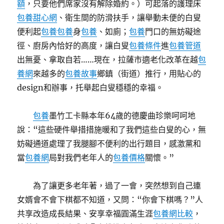
額
，只要他們席家沒有解除婚約。）可起落的護理床
包養甜心網
、衛生間的防滑扶手，讓舉動未便的白叟
便利起
包養
包養
身
包養
、如廁；
包養
門口的無妨礙途
徑、廚房內恰好的高度，讓白叟
包養條件
進
包養管道
出無憂、拿取自若……現在，拉薩市適老化改革在越
包
養網
來越多的
包養故事
鄉鎮（街道）推行，用貼心的
design和辦事，托舉起白叟穩穩的幸福。
包養
墨竹工卡縣本年64歲的德慶曲珍樂呵呵地
說：“這些硬件舉措措施暖和了我們這些白叟的心，無
妨礙通道處理了我腿腳不便利的出行題目，感激黨和
當
包養網
局對我們老年人的
包養價格
關懷。”
為了讓更多老年著，過了一會，突然想到自己連
女婿會不會下棋都不知道，又問：“你會下棋嗎？”人
共享改造成長結果、安享幸福圓滿生涯
包養網比較
，