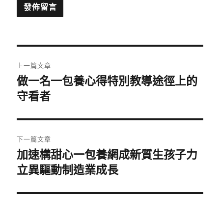
文
上一篇文章
章
做一名一包養心得特別教導途徑上的
上
一
守看者
導
篇
覽
文
章:
下一篇文章
加速構甜心一包養網成新質生孩子力
下
一
立異驅動制造業成長
篇
文
章: