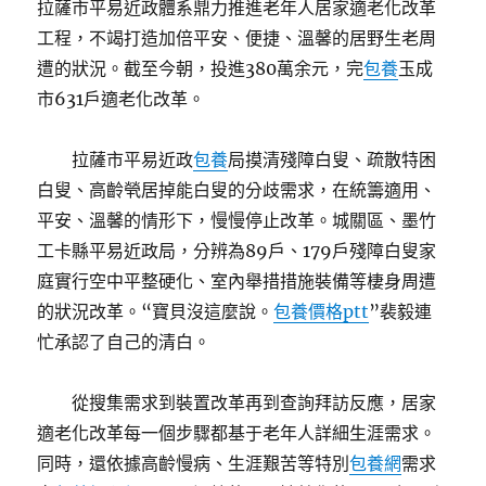
拉薩市平易近政體系鼎力推進老年人居家適老化改革
工程，不竭打造加倍平安、便捷、溫馨的居野生老周
遭的狀況。截至今朝，投進380萬余元，完
包養
玉成
市631戶適老化改革。
拉薩市平易近政
包養
局摸清殘障白叟、疏散特困
白叟、高齡煢居掉能白叟的分歧需求，在統籌適用、
平安、溫馨的情形下，慢慢停止改革。城關區、墨竹
工卡縣平易近政局，分辨為89戶、179戶殘障白叟家
庭實行空中平整硬化、室內舉措措施裝備等棲身周遭
的狀況改革。“寶貝沒這麼說。
包養價格ptt
”裴毅連
忙承認了自己的清白。
從搜集需求到裝置改革再到查詢拜訪反應，居家
適老化改革每一個步驟都基于老年人詳細生涯需求。
同時，還依據高齡慢病、生涯艱苦等特別
包養網
需求