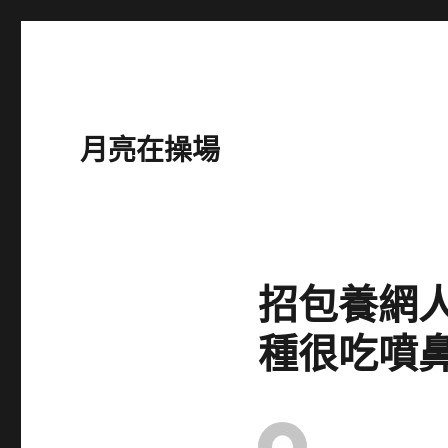
月亮在操場
招包養網人
種很吃噴