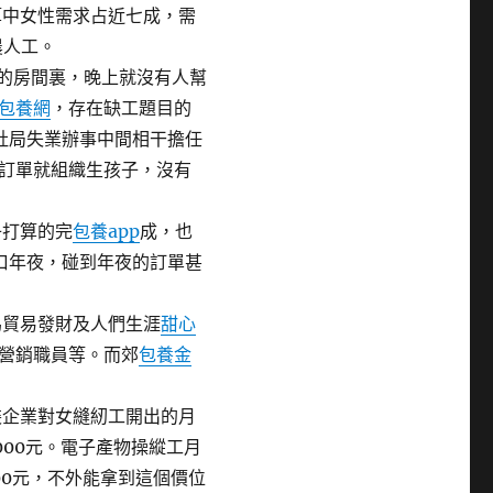
算中女性需求占近七成，需
農人工。
的房間裏，晚上就沒有人幫
包養網
，存在缺工題目的
社局失業辦事中間相干擔任
訂單就組織生孩子，沒有
子打算的完
包養app
成，也
口年夜，碰到年夜的訂單甚
為貿易發財及人們生涯
甜心
營銷職員等。而郊
包養金
裝企業對女縫紉工開出的月
2000元。電子產物操縱工月
00元，不外能拿到這個價位