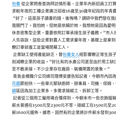
包養
從企業問卷查詢拜訪情形看，企業年內新招員工打
求較年夜的工種企業廣泛招收16歲至30歲年紀段的年青
“好了，這是孩子讀書的錢，後悔嗎？調研中我們發在我
我開門了。我怕她，但她是依賴於她，我想她是因為愛明
休息密集型企業，重要依附訂單承接生孩子義務。”市人
人先容說，這些企業對農人工需求量年夜，基礎上是拿到
瞭訂單就復工並當場閉幕工人。
企業缺工使得產能缺乏，曾
包養女人
經影響瞭正常生孩
削減瞭企業的收益。“好比有的水產公司甚至由於用工缺
至不敢承接，不少企業存在廠房、裝備閑置的景象。”
青島金橋職介公司總司理傅安康告知記者，今朝市內因
花園
節拍快，一些單元緊缺廚師、辦事員、司機、保姆、
額
區因為加工企業多，多需求操縱工、拆卸工等。
記者從三個用工僱用場合懂得到，今朝本市一些衣飾服
薪水普通在1500元至2300元不等，操縱工在1500元至
薪1600元擺佈。據悉，固然有的企業將計件薪水發到30