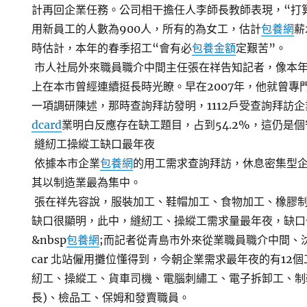
計再回企業任務。公司相干擔任人李師長教師表現，“打
用新員工的人數為900人，所有的為女工，估計
包養網
薪
時估計，本年的春季招工“會有必
包養金額
定艱苦”。
市人社局外來職員職介中間主任張在祥告知記者，像本
上在本市曾經連續挺長時光瞭。早在2007年，他就曾專
一項調研陳述，那時查詢拜訪發明，1112戶受查詢拜訪企
dcard
業明白反應存在缺工題目，占到54.2%，這仍是
縫紉工操縱工缺口最年夜
依據本市企業
包養網
的用工需求查詢拜訪，休息密集型企
其以制造業最為集中。
張在祥先容說，服裝加工、鞋帽加工、食物加工、橡膠
缺口很顯明，此中，縫紉工、操縱工需求量最年夜，缺口
&nbsp
包養網
;而記者從青島市外來從業職員職介中間、
car 北站僱用攤位懂得到，今朝企業需求最年夜的有12
紉工、操縱工、貨車司機、電腦刺繡工、電子拆卸工、制
長)、檢品工、保姆和發賣職員。