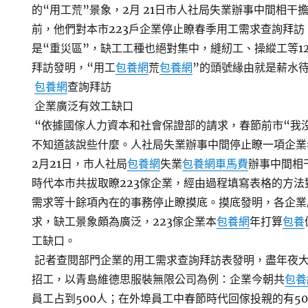
的“用工荒”景象，2月 21日市人社局失業辦事中間相干
前，他們對本市223戶企業停止瞭春季用工需求查詢拜
是“重災區”，缺工工種也絕對集中，縫紉工、操縱工等1
拜訪發明，“用工
包養網
荒
包養網
”的頭號緣由就是薪水
包養網
查詢拜訪
企業廣泛有效工缺口
“依據國傢人力資本和社會保證部的請求，春節前市“我
不知道該說些什麼。人社局失業辦事中間停止瞭一項企業
2月21日，市人社局
包養網
失業
包養網車馬費
辦事中間相
時代本市共拔取瞭223傢企業，經由過程填寫表格的方
需求等十餘項內在的事務停止瞭摸底。摸底發明，各企業
求，缺工景象頗為廣泛，223傢企業本
包養網
年打算
包養
工缺口。
記者查閱部門企業的用工需求查詢拜訪表發明，盡年夜
招工，以青島維德思服裝無限公司為例：企業今朝共
包養
員工占到500人；在外埠員工中春節時代回傢投親的有50