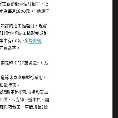
算在春節後半個月招工，招
水為每月1800元。”他還同
年如許的招工難題目，現實
門針對企業缺工情形完成瞭
業中有602戶企
包養網
個守舊數字。
業是缺工的“重災區”，尤
制造等休息密集型行業用工
也最年夜。
沈陽路馬路勞務市場和青島
個工種，即廚師、辦事員、縫
鞋與箱包工、車間班長(櫃