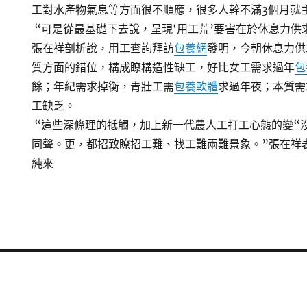
工對水產物氣息等方面很不順應，很多人幹不滿3個月就
“可是從最基礎下去說，呈現‘用工荒’要害在於休息力供
張在祥剖析說，用工查詢拜訪
包養網
發明，今朝休息力供
質方面的錯位，構成瞭構造性缺工，好比女工需求過年
包
餘；年紀需求掉衡，青壯工需
包養軟體
求過年夜；本質需
工缺乏。
“這些深條理的牴觸，加上新一代農人工打工心態的變“
同聲。更，都招致瞭招工難、找工難兩難景象。”張在祥表
純來