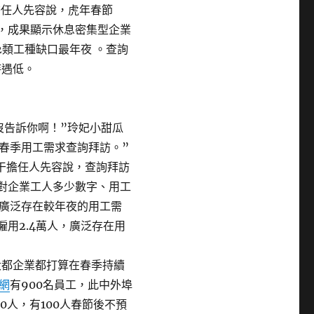
擔任人先容說，虎年春節
訪，成果顯示休息密集型企業
2類工種缺口最年夜 。查詢
待遇低。
沒告訴你啊！”玲妃小甜瓜
春季用工需求查詢拜訪。”
干擔任人先容說，查詢拜訪
法對企業工人多少數字、用工
廣泛存在較年夜的用工需
僱用2.4萬人，廣泛存在用
大都企業都打算在春季持續
網
有900名員工，此中外埠
0人，有100人春節後不預