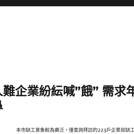
難企業紛紜喊”餓” 需求年
鼻
本市缺工景象較為廣泛，僅查詢拜訪的223戶企業就缺工