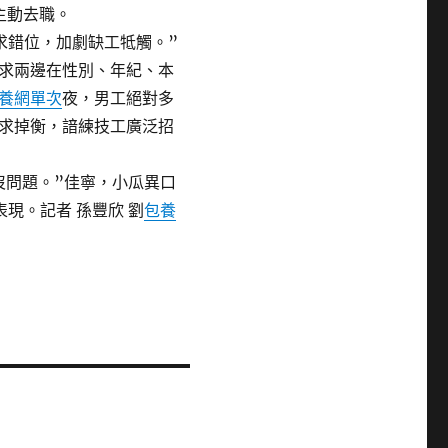
主動去職。
求錯位，加劇缺工牴觸。”
求兩邊在性別、年紀、本
養網單次
夜，男工絕對多
求掉衡，諳練技工廣泛招
沒問題。”佳寧，小瓜異口
現。記者 孫豐欣 劉
包養