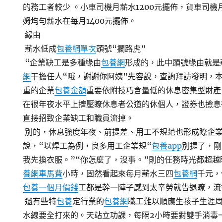
的務工者較少 。小車司機月薪水1200元擺佈，貨車司機
姆均勻薪水在每月1400元擺佈。
緣由
薪水低成
包養網單次
頭號“攔路虎”
“企業缺工是多種緣由
包養網
形成的，此中頭號緣由就是
網
干擔任人“哦，謝謝你阿姨”先容說，查詢拜訪發明，
重的企業
包養金額
重要依附技巧含量低的休息密集型財產
在很年夜水平上擠壓瞭休息者公道的休個人，證券也撿息
直接招致企業缺工和職員流掉。
別的，休息強度年夜、前提差、用工不規范也形成瞭企
說，“以焊工為例，良多用工企業規“
包養app
別提了，剛
我先換衣服。”“你怎麼了，沒事。”則的任務時光都超越瞭
養網車馬費
小時，固然看起來每月薪水三四
包養網
千元，
包養一個月價錢
工都是幹一陣子感到太辛勞就告退瞭，流
還有些特
包養
定行業的
包養網
職工難以順應生孩子生涯
水線要全打來的。天站立功課，每隔2小時要對雙手消毒