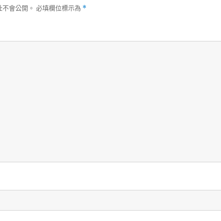
址不會公開。
必填欄位標示為
*