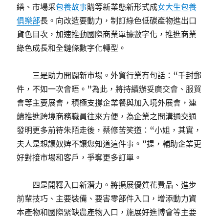
繕、市場采
包養故事
購等新業態新形式成
女大生包養
俱樂部
長。向改造要動力，制訂綠色低碳產物進出口
貨色目次，加速推動國際商業單據數字化，推進商業
綠色成長和全鏈條數字化轉型。
三是助力開闢新市場。外貿行業有句話：“千封郵
件，不如一次會晤。”為此，將持續辦妥廣交會、服貿
會等主要展會，積極支撐企業餐與加入境外展會，連
續推進跨境商務職員往來方便，為企業之間溝通交通
發明更多前待朱陌走後，蔡修苦笑道：“小姐，其實，
夫人是想讓奴婢不讓您知道這件事。”提，輔助企業更
好對接市場和客戶，爭奪更多訂單。
四是開釋入口新潛力。將擴展優質花費品、進步
前輩技巧、主要裝備、要害零部件入口，增添動力資
本產物和國際緊缺農產物入口，施展好進博會等主要