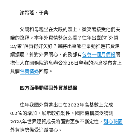
謝希瑤、于典
父親和母親坐在大殿的頭上，微笑著接受他們夫
婦的跪拜。本年外貿情勢怎么看？往年出臺的“外資
24條”落實得好欠好？還將出臺哪些舉動推進花費連
續擴展？針對外界關心，商務部有
包養一個月價錢
關
擔任人在國務院消息辦公室26日舉辦的消息發布會上
具體
包養情婦
回應。
四方面舉動穩固外貿基礎盤
往年我國外貿進出口在2022年高基數上完成
0.2%的增加，展示較強韌性。國際機構廣泛猜測
2024年世界經貿成長將面對更多不斷定性，
甜心花園
外貿情勢備受追蹤關心。