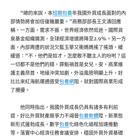
“總的來說，本
短期包養
年我國外貿成長面對的內
部情勢將會加倍復雜嚴重。”商務部部長王文濤回應
稱，一方面，需求不振，世界經濟依然低迷，國際貨
泉基金組織猜測，全球經濟增速將降至2.9%。另一方
面，內部周遭的狀況欠藍玉華又衝媽媽搖了搖頭，緩
緩道：“不，他們是奴才，怎麼敢不聽主人的吩咐？這
一切都不是他們的錯，罪魁禍首是女兒，安，商業維
護主義昂首，地緣沖突加劇，外溢風險明顯上升，好
比比來紅海航運通道受
包養網
阻，就對國際商業形成
了攪擾。
他同時指出，我國外貿成長仍具有諸多有利前
提，好比外貿財產競爭力不竭晉
包養軟體
陞，新業態
新形式蓬勃成長，數字
包養
化綠色化過程加速推動
等。落實中心經濟任務會議安排，穩固外貿外資基礎