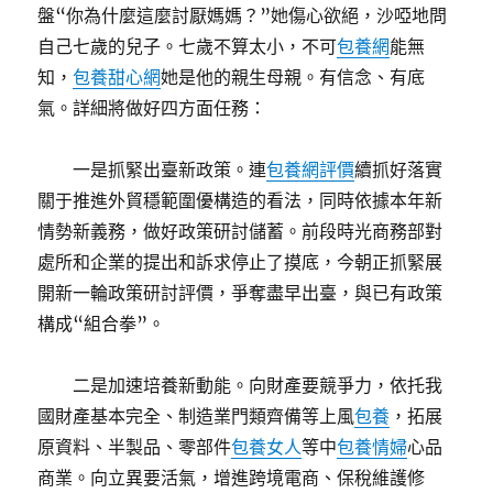
盤“你為什麼這麼討厭媽媽？”她傷心欲絕，沙啞地問
自己七歲的兒子。七歲不算太小，不可
包養網
能無
知，
包養甜心網
她是他的親生母親。有信念、有底
氣。詳細將做好四方面任務：
一是抓緊出臺新政策。連
包養網評價
續抓好落實
關于推進外貿穩範圍優構造的看法，同時依據本年新
情勢新義務，做好政策研討儲蓄。前段時光商務部對
處所和企業的提出和訴求停止了摸底，今朝正抓緊展
開新一輪政策研討評價，爭奪盡早出臺，與已有政策
構成“組合拳”。
二是加速培養新動能。向財產要競爭力，依托我
國財產基本完全、制造業門類齊備等上風
包養
，拓展
原資料、半製品、零部件
包養女人
等中
包養情婦
心品
商業。向立異要活氣，增進跨境電商、保稅維護修