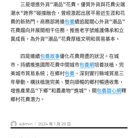
三是增進外貨“潮品”花費。優質外貨與花費尖端
潮水“跨界”碰撞融合，曾經激起出居平易近生涯和花
費的新熱門。商務部將連
包養
續追蹤關心外貨“潮品”
花費趨向并展開相干任務，推進老字號維護傳承和立
異成長，為外貨“潮品”花費厚植文明和貿易基本。
四是連續
包養故事
優化花費周遭的狀況。在城
市，持續推進國際花費中間城市
包養網
培養扶植，完
美城市貿易系統；在鄉村
包養
，深刻實行縣域貿易三
年舉動，構扶植施完美、雙向順暢的鄉村暢通收集，
增進產業品“下鄉”和農產物“進城”，開
包養甜心網
釋
鄉村花費潛力。
作
發
admin
2024 年 1 月 29 日
者
佈
日