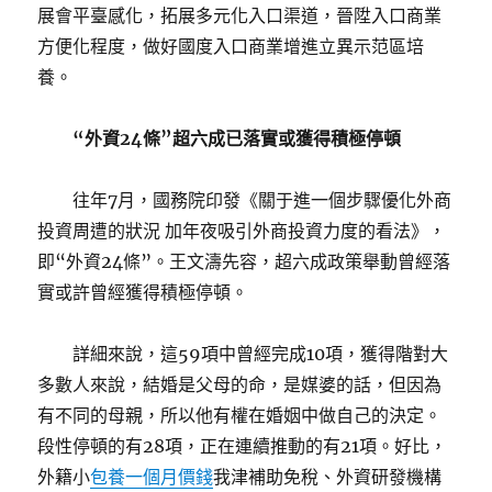
展會平臺感化，拓展多元化入口渠道，晉陞入口商業
方便化程度，做好國度入口商業增進立異示范區培
養。
“外資24條”超六成已落實或獲得積極停頓
往年7月，國務院印發《關于進一個步驟優化外商
投資周遭的狀況 加年夜吸引外商投資力度的看法》，
即“外資24條”。王文濤先容，超六成政策舉動曾經落
實或許曾經獲得積極停頓。
詳細來說，這59項中曾經完成10項，獲得階對大
多數人來說，結婚是父母的命，是媒婆的話，但因為
有不同的母親，所以他有權在婚姻中做自己的決定。
段性停頓的有28項，正在連續推動的有21項。好比，
外籍小
包養一個月價錢
我津補助免稅、外資研發機構