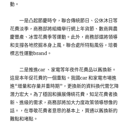
動。
一是凸起節慶時令，聯合傳統節日、公休沐日等
花費淡季，商務部將組織舉行網上年貨節、數商興農
慶豐產、冰雪花費季等運動。此外，商務部還將領導
和支撐各地挖掘本身上風，聯合處所特點風俗，培養
標志性運動brand。
二是推進car 、家電等年夜件花費品以舊換新。
這是本年促花費的一個重點。我國car 和家電市場進
進“增量和存量并重時期”，更換新的資料換代需乞降
潛力宏大。為了穩固和擴展傳統花費，知足花費者換
新、進級的需求，商務部將加大力度政策領導想像的
話。，在尊敬花費者意愿的基本上，買通以舊換新的
難點和堵點。