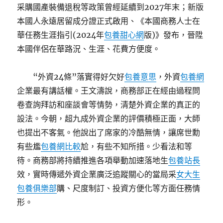
采購國產裝備退稅等政策曾經延續到2027年末；新版
本國人永遠居留成分證正式啟用、《本國商務人士在
華任務生涯指引(2024年
包養甜心網
版)》發布，晉陞
本國伴侶在華路況、生涯、花費方便度。
“外資24條”落實得好欠好
包養意思
，外資
包養網
企業最有講話權。王文濤說，商務部正在經由過程問
卷查詢拜訪和座談會等情勢，清楚外資企業的真正的
設法。今朝，超九成外資企業的評價積極正面，大師
也提出不客氣。他說出了席家的冷酷無情，讓席世勳
有些尷
包養網比較
尬，有些不知所措。少看法和等
待。商務部將持續推進各項舉動加速落地生
包養站長
效，實時傳遞外資企業廣泛追蹤關心的當局采
女大生
包養俱樂部
購、尺度制訂、投資方便化等方面任務情
形。