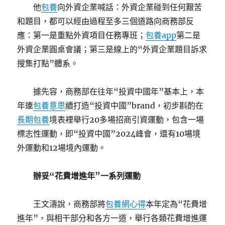
他
包養
向外資企業喊話：外資企業碰到任何艱苦
和題目，都可以經由過程至多三個道路向商務部反
應：第一是重點外資項目任務專班；
包養app
第二是
外資企業圓桌會議；第三是線上的“外資企業題目訴求
搜集打點”體系。
據先容，商務部在往年“投資中國年”基本上，本
年連
包養意思
續打造“投資中國”brand，初步斟酌在
長期包養
境表裡舉行20多場招商引資運動，包含一場
標志性運動，即“投資中國”2024峰會，還有10場境
外運動和12場境內運動。
辦妥“花費增進年”一系列運動
王文濤說，商務部將
包養網心得
本年定為“花費增
進年”，與相干部分和各方一道，舉行各類花費增進運