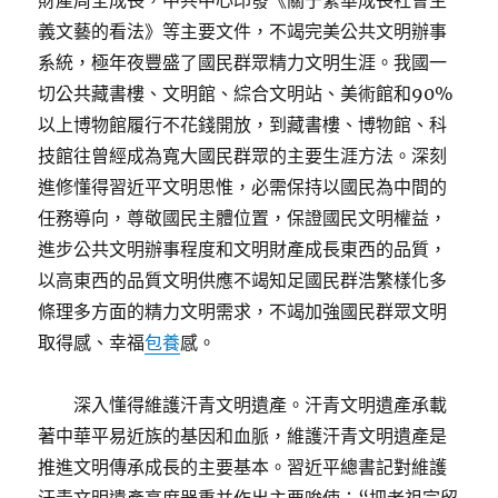
財產周全成長，中共中心印發《關于繁華成長社會主
義文藝的看法》等主要文件，不竭完美公共文明辦事
系統，極年夜豐盛了國民群眾精力文明生涯。我國一
切公共藏書樓、文明館、綜合文明站、美術館和90%
以上博物館履行不花錢開放，到藏書樓、博物館、科
技館往曾經成為寬大國民群眾的主要生涯方法。深刻
進修懂得習近平文明思惟，必需保持以國民為中間的
任務導向，尊敬國民主體位置，保證國民文明權益，
進步公共文明辦事程度和文明財產成長東西的品質，
以高東西的品質文明供應不竭知足國民群浩繁樣化多
條理多方面的精力文明需求，不竭加強國民群眾文明
取得感、幸福
包養
感。
深入懂得維護汗青文明遺產。汗青文明遺產承載
著中華平易近族的基因和血脈，維護汗青文明遺產是
推進文明傳承成長的主要基本。習近平總書記對維護