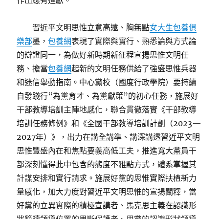
作出應有進獻。
習近平文明思惟立意高遠、胸無點
女大生包養俱
樂部
墨，
包養網
表現了實際與實行、熟悉論與方式論
的辯證同一，為做好新時期新征程宣揚思惟文明任
務、擔當
包養網
起新的文明任務供給了強盛思惟兵器
和迷信舉動指南。中心黨校（國度行政學院）要持續
自發踐行“為黨育才、為黨獻策”的初心任務，施展好
干部教導培訓主陣地感化，聯合貫徹落實《干部教導
培訓任務條例》和《全國干部教導培訓計劃（2023—
2027年）》，出力在講全講準、講深講透習近平文明
思惟豐盛內在和焦點要義高低工夫，推進寬大黨員干
部深刻懂得此中包含的態度不雅點方式，體系掌握其
計謀安排和實行請求。施展好黨的思惟實際扶植新力
量感化，加大力度對習近平文明思惟的宣揚闡釋，當
好黨的立異實際的積極宣講者、馬克思主義在認識形