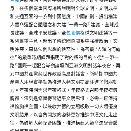
包養
進新時期，習近平總書記從人類汗青年夜視野動
身，在多個嚴重國際場所說明對全球文明、文明成長
和交通互鑒的一系列中國態度、中國計劃，提出構建
人類命運配合體理念和共建“一帶一路”建議、全球成
長建議、全球平安建議、全
包養價格
球文明建議等一
系列嚴重主意，超出了傳統國際關系中強權政治、文
明沖突、森林法例思想的狹窄性，為答覆“人類向何處
往”的嚴重時期課題指明了對的標的目的。從“一帶一
路”國際一起配合岑嶺論壇到亞洲文明對話年夜會，再
到中國共產黨與世界政黨高層對話會，新時期中國共
產黨人用現實舉動為推進人類文明提高注進了微弱動
力。年夜時期需求年夜格式，年夜格式召喚年夜襟懷
胸襟。深刻進修懂得習近平文明思惟，必需一直保持
襟懷胸襟全國，以兼收并蓄的立場吸取一切人類優良
文明結果，以自負開放的姿勢更好推進中漢文化走出
往，為破解人類配合困難、推進構建人類命運配合體