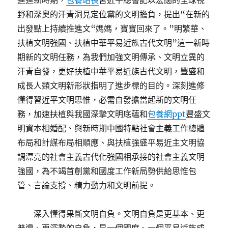
進進新時期，
包養站長
習近平總書記以宏闊的全球視
野和深奧的汗青洞見定位黨的文明擔負，提出“在新的
出發點上持續推進文“媽媽，寶寶回來了。”明繁華、
扶植文明強國、扶植中華平易近族古代文明”這一新時
期新的文明任務，為我們加強文明傳承、文明立異的
汗青自發，更好扶植中華平易近族古代文明，豐盛和
成長人類文明新形狀指明了進步標的目的。深刻進修
懂得習近平文明思惟，必需自發擔當起新的文明任
務，加速扶植與我國深摯文明底蘊和
包養網ppt
豐盛文
明資本相婚配、與新時期中國特點社會主義工作總體
布局和計謀布局相順應、與扶植強盛平易近主文明協
調漂亮的社會主義古代化強國相承接的社會主義文明
強國，為不竭首創黨和國度工作新局勢供給思惟包
管、言論支撐、精力動力和文明前提。
深入懂得果斷文明自負。文明自負是更基本、更