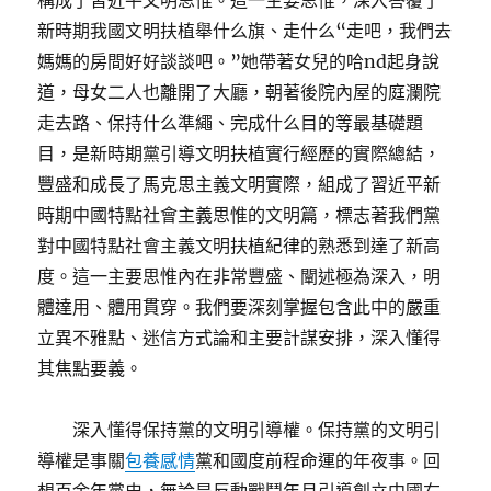
構成了習近平文明思惟。這一主要思惟，深入答覆了
新時期我國文明扶植舉什么旗、走什么“走吧，我們去
媽媽的房間好好談談吧。”她帶著女兒的哈nd起身說
道，母女二人也離開了大廳，朝著後院內屋的庭瀾院
走去路、保持什么準繩、完成什么目的等最基礎題
目，是新時期黨引導文明扶植實行經歷的實際總結，
豐盛和成長了馬克思主義文明實際，組成了習近平新
時期中國特點社會主義思惟的文明篇，標志著我們黨
對中國特點社會主義文明扶植紀律的熟悉到達了新高
度。這一主要思惟內在非常豐盛、闡述極為深入，明
體達用、體用貫穿。我們要深刻掌握包含此中的嚴重
立異不雅點、迷信方式論和主要計謀安排，深入懂得
其焦點要義。
深入懂得保持黨的文明引導權。保持黨的文明引
導權是事關
包養感情
黨和國度前程命運的年夜事。回