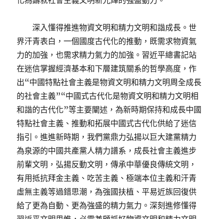
化為鑄就社會主義文明新光輝的強盛動力。
深入懂得推進物資文明和精力文明和諧成長。世
界汗青表白，一個國度古代化的推動，既需求物資氣
力的加強，也需求精力氣力的加強。習近平總書記站
在迷信掌握經濟基本和下層建筑關系的哲學高度，作
出“中國特點社會主義是物資文明和精力文明周全成長
的社會主義”“中國式古代化是物資文明和精力文明相
和諧的古代化”等主要闡述，為新時期保持和成長中國
特點社會主義、推動和拓展中國式古代化供給了迷信
指引。進進新時期，我們黨鼎力弘揚以巨大建黨精力
為泉源的中國共產黨人精力譜系，成長社會主義進步
前輩文明，弘揚反動文明，傳承中華優良傳統文明，
有用抵抗拜金主義、吃苦主義、極端本位主義和汗青
虛無主義等過錯思潮，為強國扶植、平易近族回復供
給了更為自動、更為強盛的精力氣力。深刻進修懂得