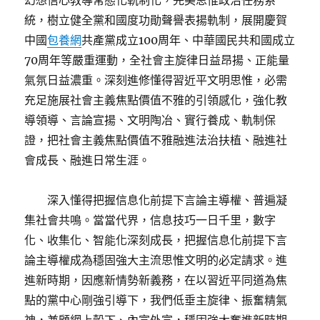
幻想信心教導常態化軌制化，完美思惟政治任務系
統，樹立健全黨和國度功勛聲譽表揚軌制，展開慶賀
中國
包養網
共產黨成立100周年、中華國民共和國成立
70周年等嚴重運動，全社會主旋律日益昂揚、正能量
氣氛日益濃重。深刻進修懂得習近平文明思惟，必需
充足施展社會主義焦點價值不雅的引領感化，強化教
導領導、言論宣揚、文明陶冶、實行養成、軌制保
證，把社會主義焦點價值不雅融進法治扶植、融進社
會成長、融進日常生涯。
深入懂得把握信息化前提下言論主導權、普遍凝
集社會共鳴。當當代界，信息技巧一日千里，數字
化、收集化、智能化深刻成長，把握信息化前提下言
論主導權成為穩固強大主流思惟文明的必定請求。進
進新時期，因應新情勢新義務，在以習近平同道為焦
點的黨中心剛強引導下，我們低垂主旋律、振奮精氣