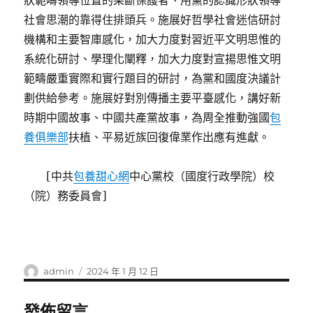
狀範疇領導位置的果斷保護者、用黨的認識形狀領導
社會思潮的靠得住排頭兵。施展好哲學社會迷信研討
機構和主要智庫感化，加大力度對習近平文明思惟的
系統化研討、學理化闡釋，加大力度對宣揚思惟文明
範疇嚴重實際和實行題目的研討，為黨和國度決議計
劃供給參考。施展好對別傳播主要平臺感化，講好新
時期中國故事、中國共產黨故事，為周全推動強國
包
養俱樂部
扶植、平易近族回復偉業作出應有進獻。
[中共
包養甜心網
中心黨校（國度行政學院）校
（院）務委員會]
作
發
admin
2024 年 1 月 12 日
者
佈
日
發佈留言