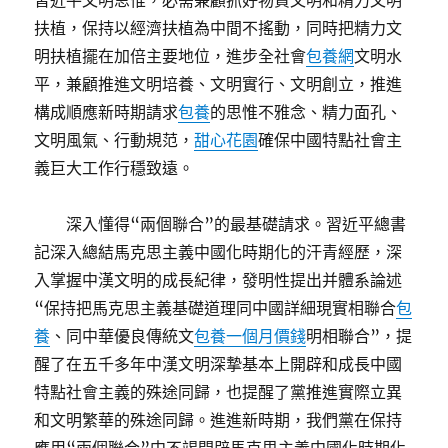
習近平文明思惟，必需兼顧抓好物資文明和精力文明
扶植，保持以經濟扶植為中間不搖動，同時把精力文
明扶植擺在加倍主要地位，進步全社會
包養網
文明水
平，兼顧推進文明培養、文明實行、文明創立，推進
構成順應新時期請求
包養
的思惟不雅念、精力面孔、
文明風氣、行動規范，
甜心花園
確保中國特點社會主
義巨大工作行穩致遠。
深入懂得“兩個聯合”的最基礎請求。習近平總書
記深入總結馬克思主義中國化時期化的汗青經歷，深
入掌握中漢文明的成長紀律，發明性提出并體系論述
“保持把馬克思主義基礎道理同中國詳細現實相聯合
包
養
、同中華優良傳統文
包養一個月價錢
明相聯合”，提
醒了在五千多年中漢文明深摯基本上開辟和成長中國
特點社會主義的殊途同歸，也提醒了黨推進實際立異
和文明繁華的殊途同歸。進進新時期，我們黨在保持