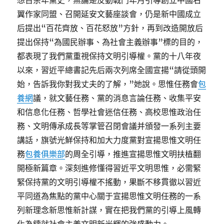
想百余年黨史，無論是反動戰鬥年月引導創立中國右
翼作家同盟、召開延安文藝座談會，仍是新中國成立
后提出“百花齊放、百花怒放”方針，再到改造開放后
提出保持“為國民辦事、為社會主義辦事”標的目的，
都表現了我們黨重視保持文明引導權。黨的十八年夜
以來，習近平總書記先后兩次列席全國宣揚“請從頭開
始，告訴我你對我丈夫的了解，”她說。思惟任務會
包
養網
議，就文藝任務、黨的消息言論任務、收集平安
和信息化任務、哲學社會迷信任務、高校思惟政治任
務、文明傳承成長等掌管召閉會議并頒發一系列主要
講話，旗號光鮮保持和加大力度黨對宣揚思惟文明任
務
包養俱樂部
的周全引導，推進宣揚思惟文明扶植翻
開極新篇章。深刻進修懂得習近平文明思惟，必需緊
緊保持黨的文明引導權不搖動，果斷不移貫徹以習近
平同道為焦點的黨中心關于宣揚思惟文明任務的一系
列新理念新思惟新計謀，實在把我們黨的引導上風轉