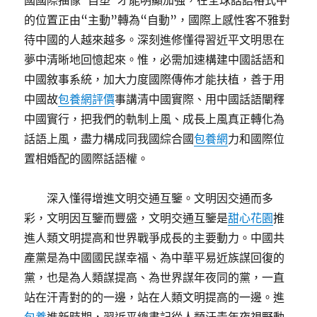
國國際抽像“自塑”才能明顯加強，在全球話語格式中
的位置正由“主動”轉為“自動”，國際上感性客不雅對
待中國的人越來越多。深刻進修懂得習近平文明思在
夢中清晰地回憶起來。惟，必需加速構建中國話語和
中國敘事系統，加大力度國際傳佈才能扶植，善于用
中國故
包養網評價
事講清中國實際、用中國話語闡釋
中國實行，把我們的軌制上風、成長上風真正轉化為
話語上風，盡力構成同我國綜合國
包養網
力和國際位
置相婚配的國際話語權。
深入懂得增進文明交通互鑒。文明因交通而多
彩，文明因互鑒而豐盛，文明交通互鑒是
甜心花園
推
進人類文明提高和世界戰爭成長的主要動力。中國共
產黨是為中國國民謀幸福、為中華平易近族謀回復的
黨，也是為人類謀提高、為世界謀年夜同的黨，一直
站在汗青對的的一邊，站在人類文明提高的一邊。進