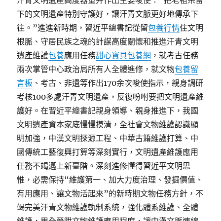
汗青文明遺產高度器重并作出主要唆使：“把老祖宗留
下的文明遺產特別守護好，讓汗青文脈更好地傳承下
往。”進進新時期，習近平總書記從留
包養行情
住文明
根脈、守居民族之魂的計謀高度關懷和推進汗青文明
遺產維護
包養
應用任務
甜心寶貝包養網
，就考古任務
兩次掌管中心政治局所有人全體進修，就文物
包養留
言板
、考古、非遺等作出170余次唆使指示，親身調研
考核100多處汗青文明遺產，反復吩咐要把文明遺產維
護好。在習近平總書記親身領導、親身推進下，我國
文明遺產資本家底慢慢摸清，全社會文物維護認識顯
明加強，中漢文明探源工程、中華古籍維護打算、中
國傳統工藝復興打算等深刻實行，文明遺產維護應用
任務不竭邁上新臺階。深刻進修懂得習近平文明思
惟，必需保持“維護第一、加大力度治理、發掘價值、
有用應用、讓文物活起來”的新時期文物任務方針，不
竭完美汗青文物維護軌制系統，強化體系維護、全體