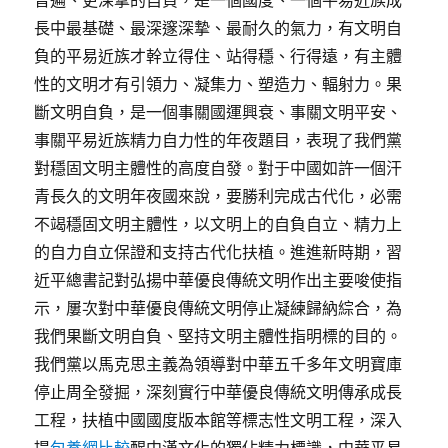
普遍、更深摯的自負，是一個國度、一個平易近族成
長中最基礎、最深邃深摯、最耐久的氣力，有文明自
負的平易近族才幹立得住、站得穩、行得遠，有主體
性的文明才有引領力、凝集力、塑造力、輻射力。果
斷文明自負，是一個事關國運興衰、事關文明平安、
事關平易近族精力自力性的年夜題目，表現了我們黨
對穩固文明主體性的高度自發。對于中國如許一個汗
青長久的文明年夜國來說，要勝利完成古代化，必需
不竭穩固文明主體性，以文明上的自負自立、精力上
的自力自立保證和支持古代化扶植。進進新時期，習
近平總書記對弘揚中華優良傳統文明作出主要唆使指
示，屢次對中華優良傳統文明停止凝練歸納綜合，為
我們果斷文明自負、堅持文明主體性指明標的目的。
我們黨以馬克思主義為領導對中華五千多年文明寶庫
停止周全發掘，深刻實行中華優良傳統文明傳承成長
工程，扶植中國國度版本館等標志性文明工程，深入