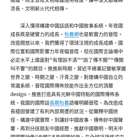
維護，周全晉陞文物維護應用程度，讓中漢文脈連綿
流長、文明薪火代代相傳。
深入懂得構建中國話語和中國敘事系統。年夜國
成長既是硬實力的成長，
包養網
也是軟實力的晉陞。
改造開放以來，我們獲得了環球注視的成長成績，國
際位置和國際影響力年夜幅晉陞，但在國際言論場中
必定水平上還面對“有理說不清”“說了傳不開”“傳開
叫不響”的題目。進進新時期，習近平總書記靈敏掌握
世界之變、時期之變、汗青之變，對建構中國自立的
常識系統、晉陞國際傳佈效能作出全方位的頂層
design，推進打造具有光鮮中國特點的國際傳佈系
統，我國的國際話
長期包養
語權明顯晉陞，為改造成
長穩固營建了有利內部周遭的狀況。從闡釋中國途
徑、構建中國實際，到講好中國故事、傳佈好中國聲
響，再到分送朋友中國經歷、進獻中國聰明，明天中