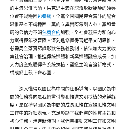
神，兼顧網上彀下、內宣外宣，穩固強大奮進新時期
的主流思惟言論，馬克思主義在認識形狀範疇的領導
位置不竭穩固
包養網
，全黨全國國民連合奮斗的配合
思惟基本不竭穩固，黨的立異實際深刻人心，黨和當
局的公信力不竭
包養合約
加強，全社會凝集力和向心
力獲得極年夜晉陞。深刻進修懂得習近平文明思惟，
必需周全落實認識形狀任務義務制，依法加大力度收
集社會治理，推進傳統媒體和新興媒體融會成長，加
大力度全媒體傳佈系統扶植，塑造主流言論新格式，
構成網上彀下齊心圓。
深入懂得以國民為中間的任務導向。以國民為中
間的任務導向是我們黨引導和推進文明扶植的光鮮態
度，是保持以國民為中間的成長思惟在宣揚思惟文明
工作中的詳細表現，充足彰顯了我們黨的性質主旨和
初心任務。進進新時期，我們黨推動文明工作和文明