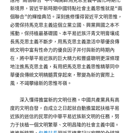
應用“兩個聯合”中不竭開辟馬克思主義中國化時期化
新境界，習近平新時期中國特點社會主義思惟就是“兩
個聯合”的輝煌典范。深刻進修懂得習近平文明思惟，
必需保持馬克思主義這個立黨立國、興黨興國之本不
搖動，保持植最基礎國、本平易近族汗青文明膏壤成
長馬克思主義不斷步，用馬克思主義激活中華優良傳
統文明中富有性命力的優良因子并付與新的時期內
在，將中華平易近族的巨大精力和豐盛聰明更深條理
地注進馬克思主義，有用把馬克思主義思惟精華同中
華優良傳統文明精髓貫穿起來，聚變為新的實際上
風，不竭攀緣新的思惟岑嶺。
深入懂得擔當新的文明任務。中國共產黨具有高
度的文明自發，自成立之日起就自動擔當起扶植平易
近族的迷信的民眾的中華平易近族新文明的任務，努
力于扶植一個文明繁華、文明昌隆的社會主義中國。