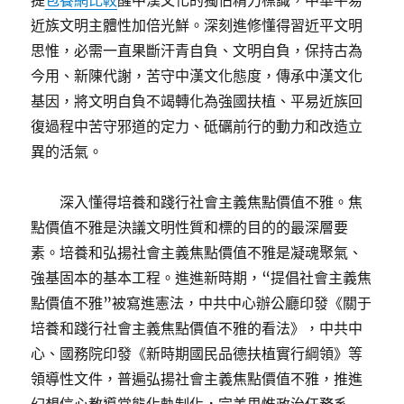
提
包養網比較
醒中漢文化的獨佔精力標識，中華平易
近族文明主體性加倍光鮮。深刻進修懂得習近平文明
思惟，必需一直果斷汗青自負、文明自負，保持古為
今用、新陳代謝，苦守中漢文化態度，傳承中漢文化
基因，將文明自負不竭轉化為強國扶植、平易近族回
復過程中苦守邪道的定力、砥礪前行的動力和改造立
異的活氣。
深入懂得培養和踐行社會主義焦點價值不雅。焦
點價值不雅是決議文明性質和標的目的的最深層要
素。培養和弘揚社會主義焦點價值不雅是凝魂聚氣、
強基固本的基本工程。進進新時期，“提倡社會主義焦
點價值不雅”被寫進憲法，中共中心辦公廳印發《關于
培養和踐行社會主義焦點價值不雅的看法》，中共中
心、國務院印發《新時期國民品德扶植實行綱領》等
領導性文件，普遍弘揚社會主義焦點價值不雅，推進