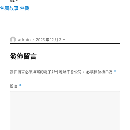
戰。
包養故事
包養
作
發
admin
2023 年 12 月 3 日
者
佈
日
發佈留言
期:
發佈留言必須填寫的電子郵件地址不會公開。
必填欄位標示為
*
留言
*