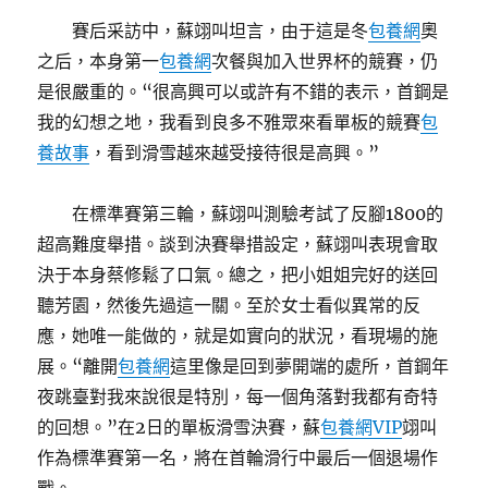
賽后采訪中，蘇翊叫坦言，由于這是冬
包養網
奧
之后，本身第一
包養網
次餐與加入世界杯的競賽，仍
是很嚴重的。“很高興可以或許有不錯的表示，首鋼是
我的幻想之地，我看到良多不雅眾來看單板的競賽
包
養故事
，看到滑雪越來越受接待很是高興。”
在標準賽第三輪，蘇翊叫測驗考試了反腳1800的
超高難度舉措。談到決賽舉措設定，蘇翊叫表現會取
決于本身蔡修鬆了口氣。總之，把小姐姐完好的送回
聽芳園，然後先過這一關。至於女士看似異常的反
應，她唯一能做的，就是如實向的狀況，看現場的施
展。“離開
包養網
這里像是回到夢開端的處所，首鋼年
夜跳臺對我來說很是特別，每一個角落對我都有奇特
的回想。”在2日的單板滑雪決賽，蘇
包養網VIP
翊叫
作為標準賽第一名，將在首輪滑行中最后一個退場作