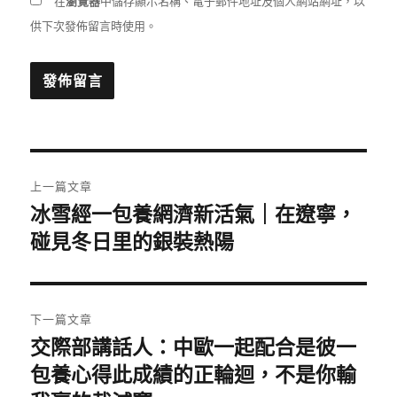
在
瀏覽器
中儲存顯示名稱、電子郵件地址及個人網站網址，以
供下次發佈留言時使用。
文
上一篇文章
章
冰雪經一包養網濟新活氣｜在遼寧，
上
一
碰見冬日里的銀裝熱陽
導
篇
覽
文
章:
下一篇文章
交際部講話人：中歐一起配合是彼一
下
一
包養心得此成績的正輪迴，不是你輸
篇