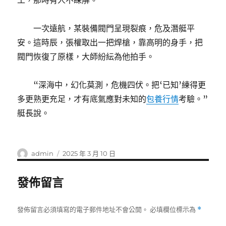
工，那時有人不睬解。
一次遠航，某裝備閥門呈現裂痕，危及潛艇平
安。這時辰，張權取出一把焊槍，靠高明的身手，把
閥門恢復了原樣，大師紛紜為他拍手。
“深海中，幻化莫測，危機四伏。把‘已知’練得更
多更熟更充足，才有底氣應對未知的
包養行情
考驗。”
艇長說。
作
發
admin
2025 年 3 月 10 日
者
佈
日
發佈留言
期:
發佈留言必須填寫的電子郵件地址不會公開。
必填欄位標示為
*