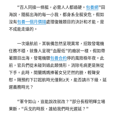
“百人同操一條艇，必需人人都過硬。
包養網
”田
海說，隨艇出海的每一小我，都身系全艇安危，假如
沒有
包養一個月價錢
處理復雜題目的決計和才能，是
不成能走遠的。
一次遠航前，某裝備忽然呈現異常，招致發電機
任務不穩，就像人呈現“血壓低”的癥狀一樣，假如帶
著題目出海，發電機驟
包養合約
停的風險極年夜。此
前，官兵們從未碰到過此類情形，消除毛病更是無從
下手。此時，間蘭媽媽捧著女兒茫然的臉，輕聲安
慰。隔預約下訂起航時光僅剩2天，能否請示下級，延
遲義務時光？
“軍令如山，豈能說改就改？”部分長程明輝立場
果斷，“兵戈的時辰，誰給我們時光遲延？”