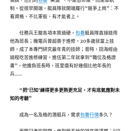
長說，他們的
包養
“美滿”，不是憑命運，而是靠軌
制。從很早開端，艇員隊就開端履行“競爭上崗”：不
看資格、不比軍銜，有才能者上。
任務兵王龍各項本質過硬，
包養
艇員隊直接錄用
他為班長；機電兵曾超善于進修，20多歲就當上技
師，成了本專門研究最年青的技師；昔時，田海經由
過程吃苦進修練習，進伍第二年就拿到“職位及格證
書”，他擔負班長時，班里還有好幾個比他年長的
兵……
“把‘已知’練得更多更熟更充足，才有底氣應對未
知的考驗”
成為一名及格的潛艇兵，需求
包養行情
多久？