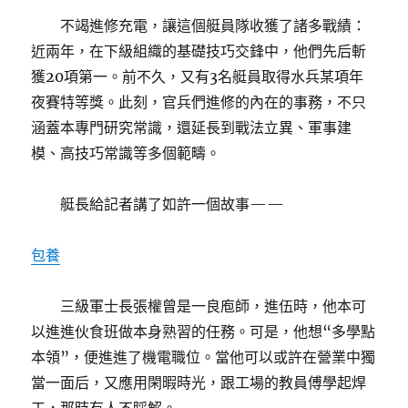
不竭進修充電，讓這個艇員隊收獲了諸多戰績：
近兩年，在下級組織的基礎技巧交鋒中，他們先后斬
獲20項第一。前不久，又有3名艇員取得水兵某項年
夜賽特等獎。此刻，官兵們進修的內在的事務，不只
涵蓋本專門研究常識，還延長到戰法立異、軍事建
模、高技巧常識等多個範疇。
艇長給記者講了如許一個故事——
包養
三級軍士長張權曾是一良庖師，進伍時，他本可
以進進伙食班做本身熟習的任務。可是，他想“多學點
本領”，便進進了機電職位。當他可以或許在營業中獨
當一面后，又應用閑暇時光，跟工場的教員傅學起焊