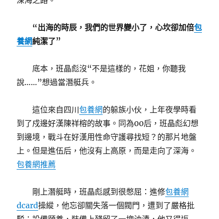
深海之路。
“出海的時辰，我們的世界變小了，心坎卻加倍
包
養網
純潔了”
底本，班晶彪沒“不是這樣的，花姐，你聽我
說……”想過當潛艇兵。
這位來自四川
包養網
的躲族小伙，上年夜學時看
到了戍邊好漢陳祥榕的故事。同為00后，班晶彪幻想
到邊境，戰斗在好漢用性命守護尋找短？的那片地盤
上。但是進伍后，他沒有上高原，而是走向了深海。
包養網推薦
剛上潛艇時，班晶彪感到很憋屈：進修
包養網
dcard
操縱，他忘卻關失落一個閥門，遭到了嚴格批