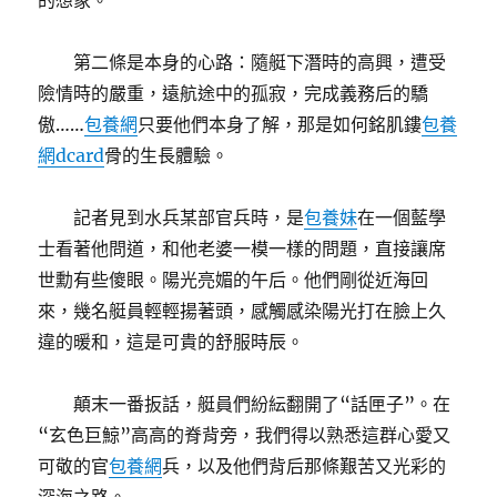
的想象。
第二條是本身的心路：隨艇下潛時的高興，遭受
險情時的嚴重，遠航途中的孤寂，完成義務后的驕
傲……
包養網
只要他們本身了解，那是如何銘肌鏤
包養
網dcard
骨的生長體驗。
記者見到水兵某部官兵時，是
包養妹
在一個藍學
士看著他問道，和他老婆一模一樣的問題，直接讓席
世勳有些傻眼。陽光亮媚的午后。他們剛從近海回
來，幾名艇員輕輕揚著頭，感觸感染陽光打在臉上久
違的暖和，這是可貴的舒服時辰。
顛末一番扳話，艇員們紛紜翻開了“話匣子”。在
“玄色巨鯨”高高的脊背旁，我們得以熟悉這群心愛又
可敬的官
包養網
兵，以及他們背后那條艱苦又光彩的