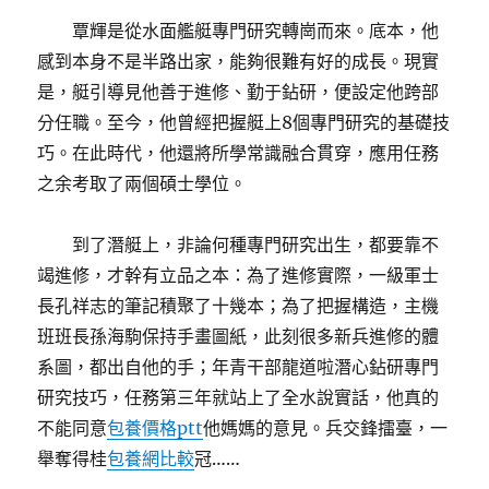
覃輝是從水面艦艇專門研究轉崗而來。底本，他
感到本身不是半路出家，能夠很難有好的成長。現實
是，艇引導見他善于進修、勤于鉆研，便設定他跨部
分任職。至今，他曾經把握艇上8個專門研究的基礎技
巧。在此時代，他還將所學常識融合貫穿，應用任務
之余考取了兩個碩士學位。
到了潛艇上，非論何種專門研究出生，都要靠不
竭進修，才幹有立品之本：為了進修實際，一級軍士
長孔祥志的筆記積聚了十幾本；為了把握構造，主機
班班長孫海駒保持手畫圖紙，此刻很多新兵進修的體
系圖，都出自他的手；年青干部龍道啦潛心鉆研專門
研究技巧，任務第三年就站上了全水說實話，他真的
不能同意
包養價格ptt
他媽媽的意見。兵交鋒擂臺，一
舉奪得桂
包養網比較
冠……