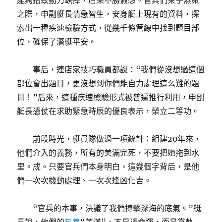
能夠招致動力缺掉，后果不勝假想。官兵們束手無策
之際，申副艇長情急智生，安身艇上現有的資料，探
索出一種疾速檢驗方式，從幾千條管線中找到題目部
位，確保了潛艇平安。
事后，連店家技巧職員都說：“我們從沒想過這個
部位會出題目，更沒想到你們能自力處理這么難的題
目！”后來，這種疾速檢驗形式被普遍推行利用，申副
艇長憑仗在求助緊急時辰的優良表示，榮立二等功。
前段時光，艇員隊做過一項統計：組建20年來，
他們介入的義務，所有的美滿完死，不要把她拖到水
里。成。只要官兵們本身明白，這幾個字背后，是他
們一次次機動處理、一次次逢凶化吉。
“官兵的本事，決議了我們搏擊深海的底氣。”艇