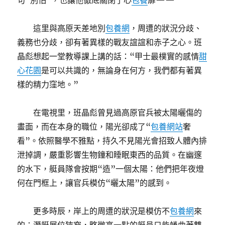
句“別怕”，也讓他徹底關閉了心
包養
扉——
這里與高原天差地別
包養網
，周遭的狀況分歧、
義務也分歧，卻有著異樣的戰友誼誼和赤子之心。班
晶彪想起一堂教導課上講的話：“甲士最樸實的感情
甜
心花園
是可以共識的，無論身在何方，我們都有著異
樣的精力窪地。”
在電視里，班晶彪曾見過高原官兵被太陽曬傷的
畫面，而在本身的職位，陽光卻成了“
包養網站
奢
看”。依照醫學不雅點，持久不見陽光會招致人體內排
泄掉調，嚴重影響生物鐘和睡眠東西的品質。在幽邃
的水下，艇員隊會按期“造”一個太陽：他們把年夜燈
何在門框上，讓官兵模仿“曬太陽”的感到。
更多時辰，岸上的周遭的狀況是模仿不
包養網
來