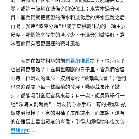
的：潛艇展位狹窄，略微高一點的艇員只能蜷曲著雙
腿，或許干脆躺在裝備旁的空位上；水資本過分可
貴，官兵們就把攜帶的海水和淡化后的海水混雜之后
再喝；就連“渣滓分類”也成了查驗戰斗力的一項主要
尺度，哪個艙室發生的渣滓少、干濕分別做得好，意
味著他們有著更嚴謹的戰斗風格……
就是在如許粗陋的前
包養網推薦
提下，快活似乎
也變得更簡略了：在與世隔斷的日子里，官兵們會留
心每一位戰友的誕辰，按期舉行“深海誕辰會”；他們
也會追蹤關心每一株綠植的發展，幾瓣蒜長出了嫩
芽，都能吸引全艇官兵來看；有一次，艇員隊舉行一
場“深海文創競賽”，戰友們心靈手巧，有的把塑料瓶
做成潛艇模子，有的用柚子皮雕鏤出一面軍旗，還有
的在雞蛋上畫出戰友的肖像，引得大師暢懷年夜笑
包
養網ppt
……