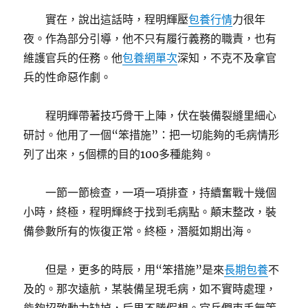
實在，說出這話時，程明輝壓
包養行情
力很年
夜。作為部分引導，他不只有履行義務的職責，也有
維護官兵的任務。他
包養網單次
深知，不克不及拿官
兵的性命惡作劇。
程明輝帶著技巧骨干上陣，伏在裝備裂縫里細心
研討。他用了一個“笨措施”：把一切能夠的毛病情形
列了出來，5個標的目的100多種能夠。
一節一節檢查，一項一項排查，持續奮戰十幾個
小時，終極，程明輝終于找到毛病點。顛末整改，裝
備參數所有的恢復正常。終極，潛艇如期出海。
但是，更多的時辰，用“笨措施”是來
長期包養
不
及的。那次遠航，某裝備呈現毛病，如不實時處理，