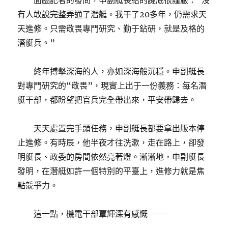
面臨記者的發問，申副艇長給的謎底很謹嚴：“沒
有人敢說完整弄通了潛艇。我干了20多年，仍需求天
天進修。只需敬畏專門研究、勤于鉆研，就是及格的
潛艇兵。”
終年搏擊深海的人，亦如深海般沉穩。申副艇長
對專門研究的“敬畏”，現實上出于一份義務：每名潛
艇干部，都盼望把官兵完全帶出來，平安帶歸去。
天天處置完手頭任務，申副艇長都要拿出版本停
止進修。有時辰，他半夜才往洗漱，走在路上，卻發
明艇長、政委的房間依然亮著燈。漸漸地，申副艇長
發明，在潛艇如許一個特別的平臺上，進修力就是焦
點競爭力。
這一點，機電干部覃輝深有感慨——