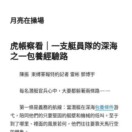
月亮在操場
虎帳察看｜一支艇員隊的深海
之一包養經驗路
陳振 束縛軍報特約記者 雷彬 鄧博宇
每名潛艇官兵心中，大要都躲著兩條路——
第一條是義務的航線：當潛艇在深海
包養條件
游
弋，陪同他們的只要堅固的艇壁和機械的低叫。至于
到了哪里、裡面的風景若何，他們往往要靠天馬行空