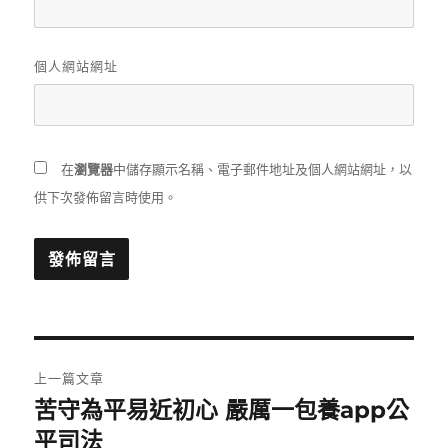
個人網站網址
在
瀏覽器
中儲存顯示名稱、電子郵件地址及個人網站網址，以
供下次發佈留言時使用。
文
上一篇文章
章
苦守為平易近初心 嚴厲一包養app公
上
一
平司法
導