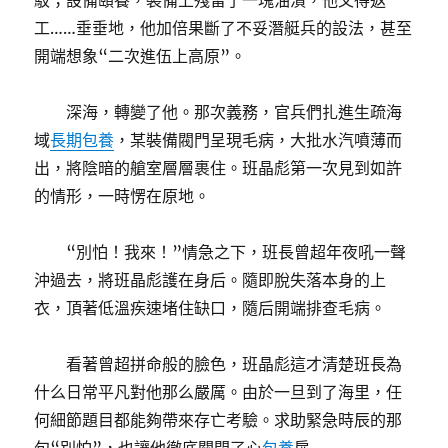
駁；設備頤養，裝備上殘留了一塊油漬，他又得返
工……垂垂地，他加倍果斷了不妥潛艇兵的設法，甚至
開端想象“二次進伍上高原”。
深海，轉變了他。那次義務，官兵們扎進生疏海
域
長期包養
，某裝備閥門呈現毛病，大批水汽噴薄而
出，將陰暗的艙室層層裹住。班晶彪第一次見到如許
的情形，一時愣在原地。
“別怕！我來！”情急之下，班長曾超年夜吼一聲
沖過去，將班晶彪護在身后。隨即脫失落本身的上
衣，頂著低溫疾速堵住缺口，隨后開端排查毛病。
看著曾超拼命般的臉色，班晶彪這才清楚班長為
什么日常平凡對他那么嚴厲。由於一旦到了海里，任
何細節題目都能夠帶來存亡考驗。求助緊急時辰的那