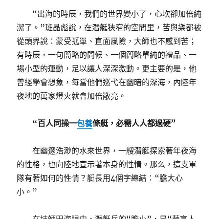
“出海的時辰，我們的世界變小了，心坎卻加倍純
潔了。”班晶彪說，在潛艇狹窄的空間里，苦與樂都被
從頭界說：蒙受孤單、直面風險，大師也不感到苦；
有時辰，一句簡略的問候、一個簡略單純的禮品、一
場小型的運動，足以讓人深深激動。更主要的是，他
曾經學會想象，每當他們巡弋在幽暗的深海，內陸年
夜地的萬家燈火就會加倍敞亮。
“百人同操一
包養
條艇，必需人人都過硬”
在幽邃浩渺的水來世界，一艘潛艇探索著年夜海
的性格，也向陸地宣示著本身的性情。那么，這支軍
隊有著如何的性情？艇長用4個字總結：“膽大心
小。”