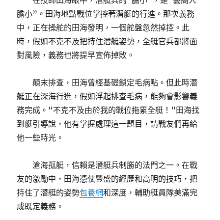
在技師田海眼中，潛艇兵的“膽小”，是“藝高人
膽小”。田海地點戰位掌控著潛艇的行進。那次義務
中，正在操舵的田海發明，一個舵盤忽然掉控。此
時，假如不克不及把持住潛艇姿勢，全艇官兵都將面
對風險，義務也將提早宣佈掉敗。
顛末排查，田海曾經基礎鎖定毛病點。但此時潛
艇正在深海行進，假如浮起排查毛病，能夠會影響義
務完成。“不克不及由於我的戰位拖累全艇！”田海找
到艇引導說，他有掌握處理這一題目，請戰友們再給
他一些時光。
滄海孤艇，信賴是潛艇兵制勝的法門之一。在戰
友的激勵中，田海憑仗豐盛的經歷和高明的技巧，把
持住了潛艇的姿勢
包養網
和深度，輔助艇員隊美滿完
成既定義務。